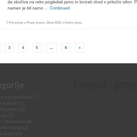
da skočiva na reko pogledati jamo in locirati vhod v pritočni sifon. P
namen je bil samo …
Continued
Prvi potop v Phare jezero
,
Skozi B3G v Kačno jamo
3
4
5
…
8
»
Evropski proje
gorije
o treh generacij
(7)
ne akcije
(4)
ška jama
(25)
gija
(7)
 v Bukovniku
(8)
rski krožek
(2)
a jama
(13)