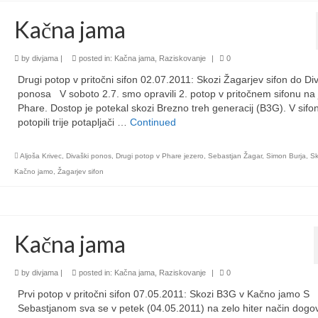
Kačna jama
by
divjama
|
posted in:
Kačna jama
,
Raziskovanje
|
0
Drugi potop v pritočni sifon 02.07.2011: Skozi Žagarjev sifon do D
ponosa V soboto 2.7. smo opravili 2. potop v pritočnem sifonu na 
Phare. Dostop je potekal skozi Brezno treh generacij (B3G). V sifo
potopili trije potapljači …
Continued
Aljoša Krivec
,
Divaški ponos
,
Drugi potop v Phare jezero
,
Sebastjan Žagar
,
Simon Burja
,
Sk
Kačno jamo
,
Žagarjev sifon
Kačna jama
by
divjama
|
posted in:
Kačna jama
,
Raziskovanje
|
0
Prvi potop v pritočni sifon 07.05.2011: Skozi B3G v Kačno jamo S
Sebastjanom sva se v petek (04.05.2011) na zelo hiter način dogov