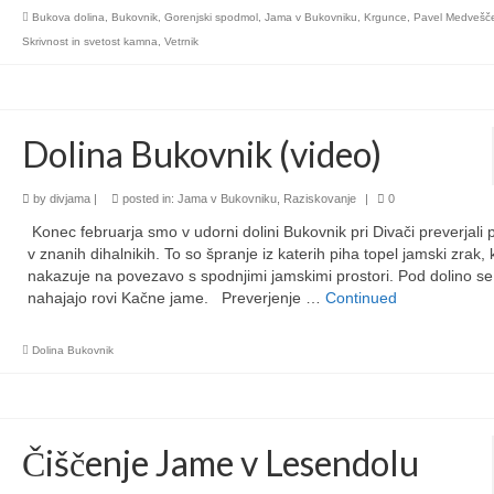
Bukova dolina
,
Bukovnik
,
Gorenjski spodmol
,
Jama v Bukovniku
,
Krgunce
,
Pavel Medvešč
Skrivnost in svetost kamna
,
Vetrnik
Dolina Bukovnik (video)
by
divjama
|
posted in:
Jama v Bukovniku
,
Raziskovanje
|
0
Konec februarja smo v udorni dolini Bukovnik pri Divači preverjali 
v znanih dihalnikih. To so špranje iz katerih piha topel jamski zrak, 
nakazuje na povezavo s spodnjimi jamskimi prostori. Pod dolino se
nahajajo rovi Kačne jame. Preverjenje …
Continued
Dolina Bukovnik
Čiščenje Jame v Lesendolu