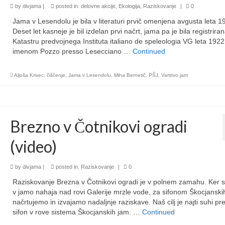
by
divjama
|
posted in:
delovne akcije
,
Ekologija
,
Raziskovanje
|
0
Jama v Lesendolu je bila v literaturi prvič omenjena avgusta leta 1
Deset let kasneje je bil izdelan prvi načrt, jama pa je bila registrira
Katastru predvojnega Instituta italiano de speleologia VG leta 192
imenom Pozzo presso Lesecciano …
Continued
Aljoša Krivec
,
čiščenje
,
Jama v Lesendolu
,
Miha Bernetič
,
PŠJ
,
Varstvo jam
Brezno v Čotnikovi ogradi
(video)
by
divjama
|
posted in:
Raziskovanje
|
0
Raziskovanje Brezna v Čotnikovi ogradi je v polnem zamahu. Ker 
v jamo nahaja nad rovi Galerije mrzle vode, za sifonom Škocjanski
načrtujemo in izvajamo nadaljnje raziskave. Naš cilj je najti suhi p
sifon v rove sistema Škocjanskih jam. …
Continued