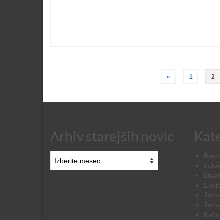
Navigacija
«
1
2
prispevkov
Arhiv starejših novic
Kate
Arhiv
Brezn
starejših
delov
novic
Diva
Ekolo
Jama
Jama
Kačn