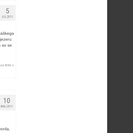
5
JUL 2011
ivaškega
jezeru
n so se
ozi B3G v
10
MAJ 2011
orila,