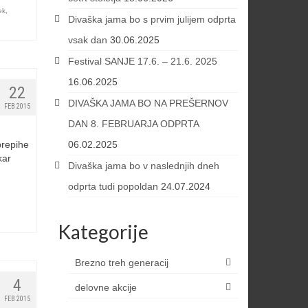
ek
,
Divaška jama bo s prvim julijem odprta
vsak dan
30.06.2025
Festival SANJE 17.6. – 21.6. 2025
16.06.2025
22
DIVAŠKA JAMA BO NA PREŠERNOV
FEB 2015
DAN 8. FEBRUARJA ODPRTA
prepihe
06.02.2025
kar
Divaška jama bo v naslednjih dneh
odprta tudi popoldan
24.07.2024
Kategorije
Brezno treh generacij
4
delovne akcije
FEB 2015