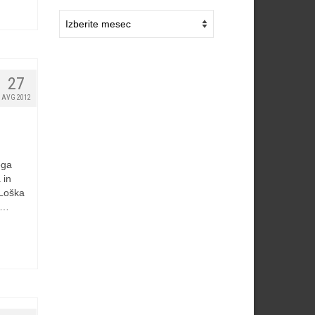
Arhiv
starejših
novic
27
AVG 2012
ega
 in
 Loška
 …