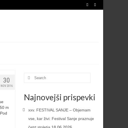
IJA
TURIZEM
RAZISKOVANJA
NOVICE
Search
30
for:
NOV 2016
Najnovejši prispevki
se
250 m
xxv. FESTIVAL SANJE – Objemam
 Pod
vse, kar živi: Festival Sanje praznuje
četrt stoletja
18.06.2026