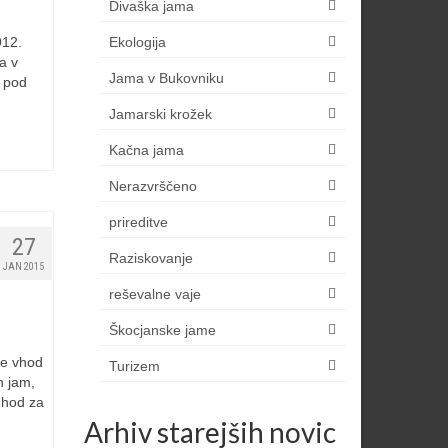
Divaška jama
912.
Ekologija
na v
Jama v Bukovniku
2 pod
Jamarski krožek
Kačna jama
Nerazvrščeno
prireditve
27
Raziskovanje
JAN 2015
reševalne vaje
Škocjanske jame
se vhod
Turizem
h jam,
rehod za
Arhiv starejših novic