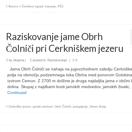
Brezno v Čotnikovi ogradi
,
kopanje
,
PŠJ
Raziskovanje jame Obrh
Čolniči pri Cerkniškem jezeru
by
divjama
|
posted in:
Raziskovanje
|
0
Jama Obrh Čolniči se nahaja na jugovzhodnem zaledju Cerknišk
polja na območju podzemnega toka Obrha med ponorom Golobina
izvirom Cemun. Z 2700 m dolžine je druga najdaljša jama v občini
dolina. Skupaj z najdbami kosti jamskih medvedov, jamskih živalic,
Continued
Cerkniško jezero
,
jamski medved
,
Obrh Čolniči
,
potapljanje
,
Simon Burja