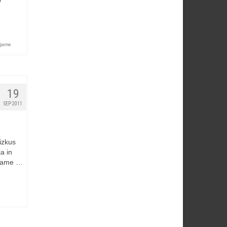
o
 jame
19
SEP 2011
izkus
a in
 jame …