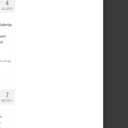
4
JUL 2012
alerije
o
jam.
ga
on Burja
,
7
DEC 2011
h
o