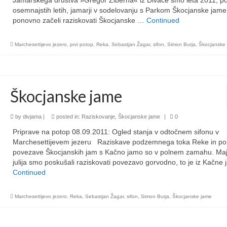
Jamarskega društva »Gregor Žiberna« iz Divače smo leta 2011, p
osemnajstih letih, jamarji v sodelovanju s Parkom Škocjanske jame
ponovno začeli raziskovati Škocjanske …
Continued
Marchesettijevo jezero
,
prvi potop
,
Reka
,
Sebastjan Žagar
,
sifon
,
Simon Burja
,
Škocjanske
Škocjanske jame
by
divjama
|
posted in:
Raziskovanje
,
Škocjanske jame
|
0
Priprave na potop 08.09.2011: Ogled stanja v odtočnem sifonu v
Marchesettijevem jezeru Raziskave podzemnega toka Reke in po
povezave Škocjanskih jam s Kačno jamo so v polnem zamahu. Maj
julija smo poskušali raziskovati povezavo gorvodno, to je iz Kačne
Continued
Marchesettijevo jezero
,
Reka
,
Sebastjan Žagar
,
sifon
,
Simon Burja
,
Škocjanske jame