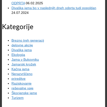
ODPRTA
06.02.2025
Divaška jama bo v naslednjih dneh odprta tudi popoldan
24.07.2024
Kategorije
Brezno treh generacij
delovne akcije
Divaška jama
Ekologija
Jama v Bukovniku
Jamarski krožek
Kačna jama
Nerazvrščeno
prireditve
Raziskovanje
reševalne vaje
Škocjanske jame
Turizem