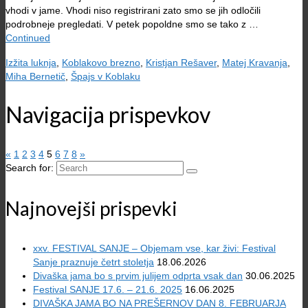
vhodi v jame. Vhodi niso registrirani zato smo se jih odločili
podrobneje pregledati. V petek popoldne smo se tako z …
Continued
Izžita luknja
,
Koblakovo brezno
,
Kristjan Rešaver
,
Matej Kravanja
,
Miha Bernetič
,
Špajs v Koblaku
Navigacija prispevkov
«
1
2
3
4
5
6
7
8
»
Search for:
Najnovejši prispevki
xxv. FESTIVAL SANJE – Objemam vse, kar živi: Festival
Sanje praznuje četrt stoletja
18.06.2026
Divaška jama bo s prvim julijem odprta vsak dan
30.06.2025
Festival SANJE 17.6. – 21.6. 2025
16.06.2025
DIVAŠKA JAMA BO NA PREŠERNOV DAN 8. FEBRUARJA