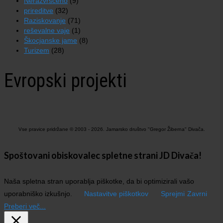
Nerazvrščeno
(9)
prireditve
(32)
Raziskovanje
(71)
reševalne vaje
(1)
Škocjanske jame
(8)
Turizem
(28)
Evropski projekti
Vse pravice pridržane © 2003 - 2026. Jamarsko društvo "Gregor Žiberna" Divača.
Spoštovani obiskovalec spletne strani JD Divača!
Naša spletna stran uporablja piškotke, da bi optimizirali vašo
uporabniško izkušnjo.
Nastavitve piškotkov
Sprejmi
Zavrni
Preberi več...