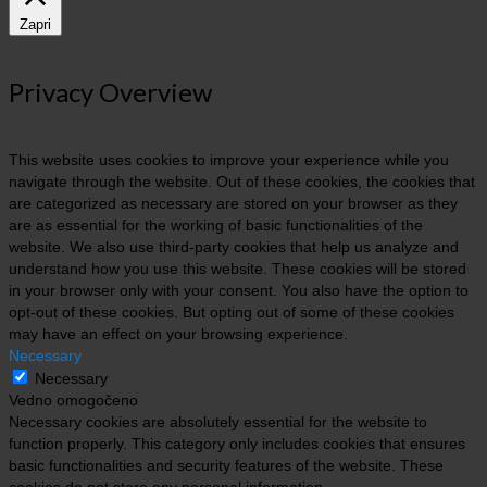
Zapri
Privacy Overview
This website uses cookies to improve your experience while you
navigate through the website. Out of these cookies, the cookies that
are categorized as necessary are stored on your browser as they
are as essential for the working of basic functionalities of the
website. We also use third-party cookies that help us analyze and
understand how you use this website. These cookies will be stored
in your browser only with your consent. You also have the option to
opt-out of these cookies. But opting out of some of these cookies
may have an effect on your browsing experience.
Necessary
Necessary
Vedno omogočeno
Necessary cookies are absolutely essential for the website to
function properly. This category only includes cookies that ensures
basic functionalities and security features of the website. These
cookies do not store any personal information.