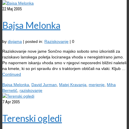
22
Maj 2005
Bajsa Melonka
by
divjama
|
posted in:
Raziskovanje
|
0
Raziskovanje nove jame Sončno majsko soboto smo izkoristili za
raziskavo lanskega poletja lociranega vhoda v neregistrirano jamo.
Po napornem iskanju vhoda smo v njegovi neposredni bližini naleteli
na kmete, ki so pri spravilu drv s traktorjem obtičali na vlaki. Kljub …
Continued
Bajsa Melonka
,
David Jurman
,
Matej Kravanja
,
merjenje
,
Miha
Bernetič
,
raziskovanje
7
Apr 2005
Terenski ogledi