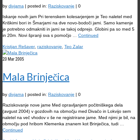
by
divjama
|
posted in:
Raziskovanje
|
0
Iskanje novih jam Pri terenskem kolesarjenjem je Teo naletel med
Kriškimi bori in Šmarjami na dve novo-bodoči jami. Samo kamenje
je potrebno odmakniti in jami se takoj odprejo. Globini pa so med 5
in 20m. Novi špranji sva s pomočjo …
Continued
Kristjan Rešaver
,
raziskovanje
,
Teo Zalar
20
Mar 2005
Mala Brinječica
by
divjama
|
posted in:
Raziskovanje
|
0
Raziskovanje nove jame Med opravljanjem počitniškega dela
(avgust 2004) v gozdovih na območju med Divačo in Lokvijo sem
naletel na več vhodov v še ne registrirane jame. Med njimi je bil, na
območju pod hribom Klemenka znanem kot Brinječica, tudi …
Continued