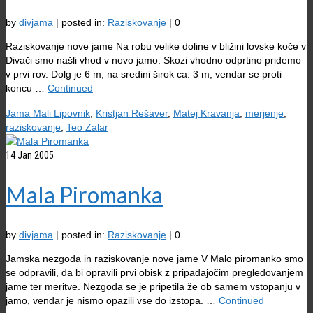
by
divjama
|
posted in:
Raziskovanje
|
0
Raziskovanje nove jame Na robu velike doline v bližini lovske koče v
Divači smo našli vhod v novo jamo. Skozi vhodno odprtino pridemo
v prvi rov. Dolg je 6 m, na sredini širok ca. 3 m, vendar se proti
koncu …
Continued
Jama Mali Lipovnik
,
Kristjan Rešaver
,
Matej Kravanja
,
merjenje
,
raziskovanje
,
Teo Zalar
14
Jan 2005
Mala Piromanka
by
divjama
|
posted in:
Raziskovanje
|
0
Jamska nezgoda in raziskovanje nove jame V Malo piromanko smo
se odpravili, da bi opravili prvi obisk z pripadajočim pregledovanjem
jame ter meritve. Nezgoda se je pripetila že ob samem vstopanju v
jamo, vendar je nismo opazili vse do izstopa. …
Continued