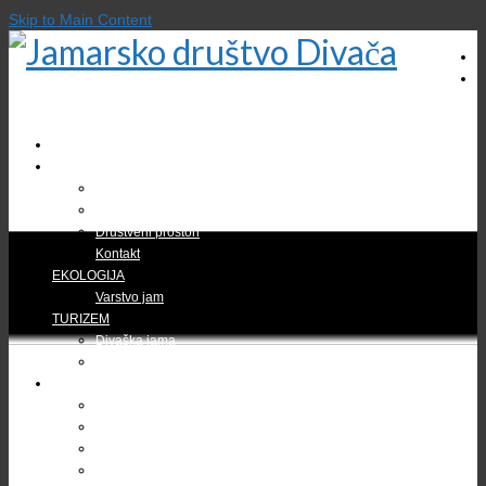
Skip to Main Content
DOMOV
O DRUŠTVU
Zgodovina društva
Gregor Žiberna
Društveni prostori
Kontakt
EKOLOGIJA
Varstvo jam
TURIZEM
Divaška jama
Bogastvo Krasa in Brkinov
RAZISKOVANJA
Jama v Bukovniku
Brezno treh generacij (B3G)
Kačna jama
Škocjanske jame