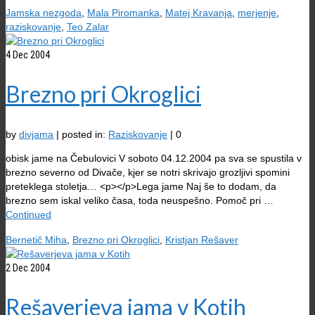
Jamska nezgoda
,
Mala Piromanka
,
Matej Kravanja
,
merjenje
,
raziskovanje
,
Teo Zalar
4
Dec 2004
Brezno pri Okroglici
by
divjama
|
posted in:
Raziskovanje
|
0
obisk jame na Čebulovici V soboto 04.12.2004 pa sva se spustila v
brezno severno od Divače, kjer se notri skrivajo grozljivi spomini
preteklega stoletja… <p></p>Lega jame Naj še to dodam, da
brezno sem iskal veliko časa, toda neuspešno. Pomoč pri …
Continued
Bernetič Miha
,
Brezno pri Okroglici
,
Kristjan Rešaver
2
Dec 2004
Rešaverjeva jama v Kotih