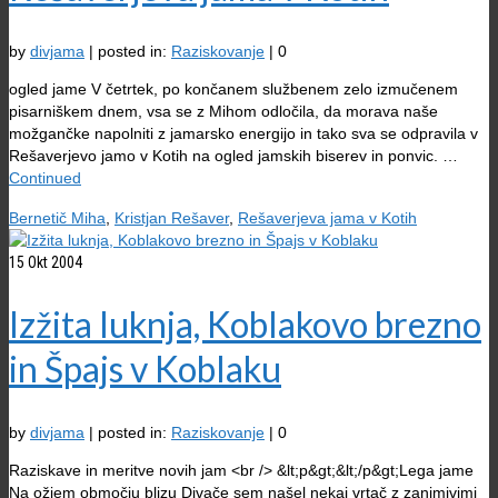
by
divjama
|
posted in:
Raziskovanje
|
0
ogled jame V četrtek, po končanem službenem zelo izmučenem
pisarniškem dnem, vsa se z Mihom odločila, da morava naše
možgančke napolniti z jamarsko energijo in tako sva se odpravila v
Rešaverjevo jamo v Kotih na ogled jamskih biserev in ponvic. …
Continued
Bernetič Miha
,
Kristjan Rešaver
,
Rešaverjeva jama v Kotih
15
Okt 2004
Izžita luknja, Koblakovo brezno
in Špajs v Koblaku
by
divjama
|
posted in:
Raziskovanje
|
0
Raziskave in meritve novih jam <br /> &lt;p&gt;&lt;/p&gt;Lega jame
Na ožjem območju blizu Divače sem našel nekaj vrtač z zanimivimi