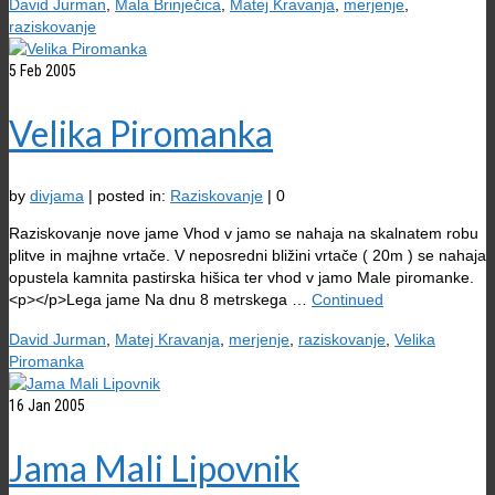
David Jurman
,
Mala Brinječica
,
Matej Kravanja
,
merjenje
,
raziskovanje
5
Feb 2005
Velika Piromanka
by
divjama
|
posted in:
Raziskovanje
|
0
Raziskovanje nove jame Vhod v jamo se nahaja na skalnatem robu
plitve in majhne vrtače. V neposredni bližini vrtače ( 20m ) se nahaja
opustela kamnita pastirska hišica ter vhod v jamo Male piromanke.
<p></p>Lega jame Na dnu 8 metrskega …
Continued
David Jurman
,
Matej Kravanja
,
merjenje
,
raziskovanje
,
Velika
Piromanka
16
Jan 2005
Jama Mali Lipovnik