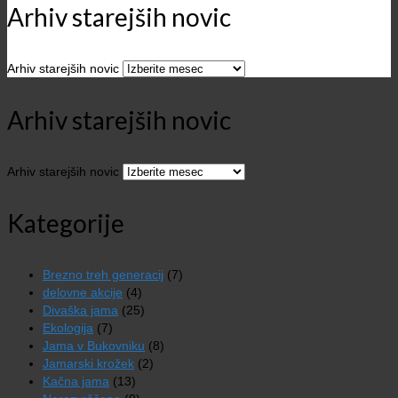
Arhiv starejših novic
Arhiv starejših novic
Arhiv starejših novic
Arhiv starejših novic
Kategorije
Brezno treh generacij
(7)
delovne akcije
(4)
Divaška jama
(25)
Ekologija
(7)
Jama v Bukovniku
(8)
Jamarski krožek
(2)
Kačna jama
(13)