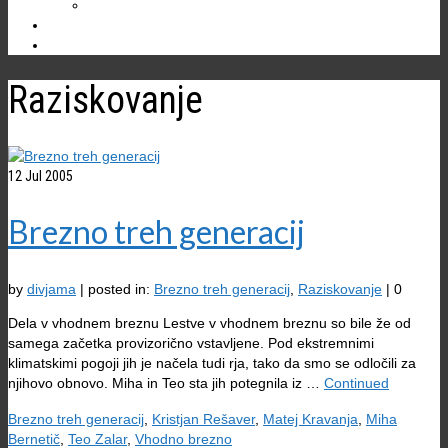
Ostale jame
NOVICE
Raziskovanje
12
Jul 2005
Brezno treh generacij
by
divjama
|
posted in:
Brezno treh generacij
,
Raziskovanje
|
0
Dela v vhodnem breznu Lestve v vhodnem breznu so bile že od
samega začetka provizorično vstavljene. Pod ekstremnimi
klimatskimi pogoji jih je načela tudi rja, tako da smo se odločili za
njihovo obnovo. Miha in Teo sta jih potegnila iz …
Continued
Brezno treh generacij
,
Kristjan Rešaver
,
Matej Kravanja
,
Miha
Bernetič
,
Teo Zalar
,
Vhodno brezno