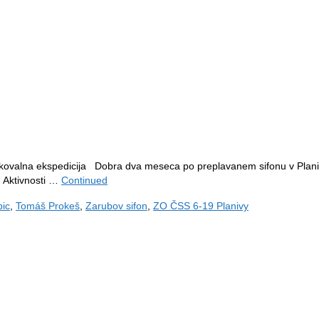
iskovalna ekspedicija Dobra dva meseca po preplavanem sifonu v Planiv
. Aktivnosti …
Continued
bic
,
Tomáš Prokeš
,
Zarubov sifon
,
ZO ČSS 6-19 Planivy