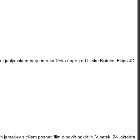
Ljubljanskem barju in reka Reka naprej od Ilirske Bistrice. Ekipa JD
amarjev s ciljem posneti film o novih odkritjih. V petek, 24. oktobra