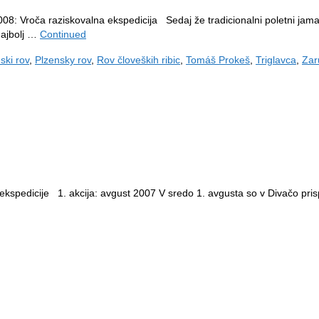
08: Vroča raziskovalna ekspedicija Sedaj že tradicionalni poletni jama
 Najbolj …
Continued
ski rov
,
Plzensky rov
,
Rov človeških ribic
,
Tomáš Prokeš
,
Triglavca
,
Zar
ekspedicije 1. akcija: avgust 2007 V sredo 1. avgusta so v Divačo prispe