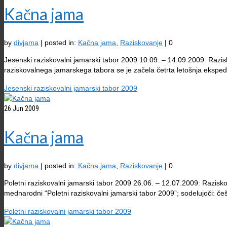
Kačna jama
by
divjama
|
posted in:
Kačna jama
,
Raziskovanje
|
0
Jesenski raziskovalni jamarski tabor 2009 10.09. – 14.09.2009: Razi
raziskovalnega jamarskega tabora se je začela četrta letošnja ekspedi
Jesenski raziskovalni jamarski tabor 2009
26
Jun 2009
Kačna jama
by
divjama
|
posted in:
Kačna jama
,
Raziskovanje
|
0
Poletni raziskovalni jamarski tabor 2009 26.06. – 12.07.2009: Razisko
mednarodni “Poletni raziskovalni jamarski tabor 2009”; sodelujoči: če
Poletni raziskovalni jamarski tabor 2009