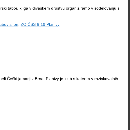
rski tabor, ki ga v divaškem društvu organiziramo v sodelovanju s
ubov sifon
,
ZO ČSS 6-19 Planivy
li Češki jamarji z Brna. Planivy je klub s katerim v raziskovalnih