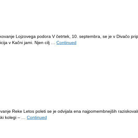
skovanje Lojzovega podora V četrtek, 10. septembra, se je v Divačo pr
cija v Kačni jami. Njen cilj …
Continued
vanje Reke Letos poleti se je odvijala ena najpomembnejših raziskovalni
ški kolegi – …
Continued