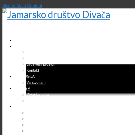
Skip to Main Content
DOMOV
O DRUŠTVU
Zgodovina društva
Gregor Žiberna
Društveni prostori
Kontakt
EKOLOGIJA
Varstvo jam
TURIZEM
Divaška jama
Bogastvo Krasa in Brkinov
RAZISKOVANJA
Jama v Bukovniku
Brezno treh generacij (B3G)
Kačna jama
Škocjanske jame