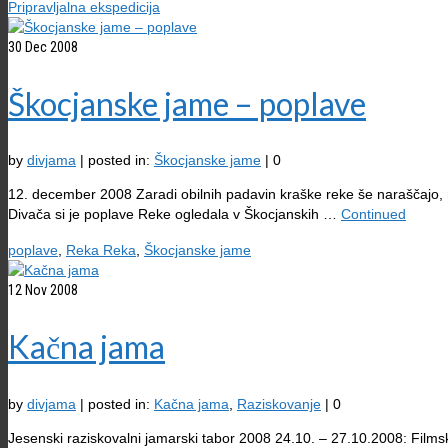
Pripravljalna ekspedicija
30
Dec 2008
Škocjanske jame – poplave
by
divjama
|
posted in:
Škocjanske jame
|
0
12. december 2008 Zaradi obilnih padavin kraške reke še naraščajo, me
Divača si je poplave Reke ogledala v Škocjanskih …
Continued
poplave
,
Reka Reka
,
Škocjanske jame
12
Nov 2008
Kačna jama
by
divjama
|
posted in:
Kačna jama
,
Raziskovanje
|
0
Jesenski raziskovalni jamarski tabor 2008 24.10. – 27.10.2008: Filmsk