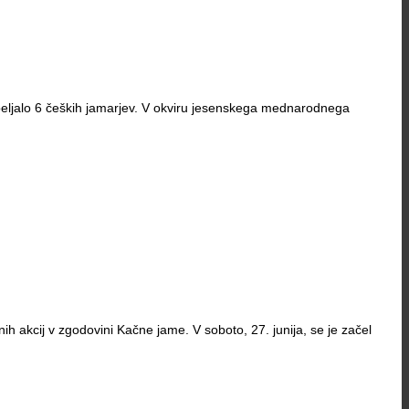
ipeljalo 6 čeških jamarjev. V okviru jesenskega mednarodnega
h akcij v zgodovini Kačne jame. V soboto, 27. junija, se je začel