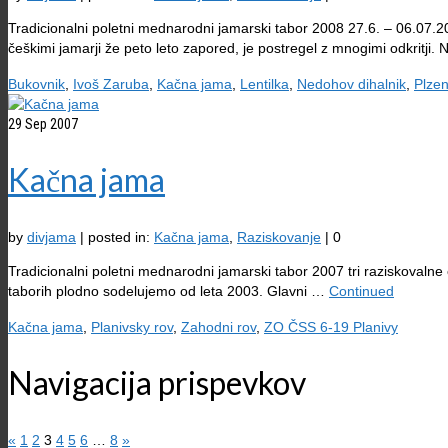
Tradicionalni poletni mednarodni jamarski tabor 2008 27.6. – 06.07.20
češkimi jamarji že peto leto zapored, je postregel z mnogimi odkritji.
Bukovnik
,
Ivoš Zaruba
,
Kačna jama
,
Lentilka
,
Nedohov dihalnik
,
Plzen
29
Sep 2007
Kačna jama
by
divjama
|
posted in:
Kačna jama
,
Raziskovanje
|
0
Tradicionalni poletni mednarodni jamarski tabor 2007 tri raziskovalne 
taborih plodno sodelujemo od leta 2003. Glavni …
Continued
Kačna jama
,
Planivsky rov
,
Zahodni rov
,
ZO ČSS 6-19 Planivy
Navigacija prispevkov
«
1
2
3
4
5
6
…
8
»