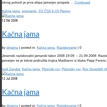
okrog polnoči je prva ekipa jamarjev prispela …
Continued
Kačna jama
,
snemanje
,
ZO ČSS 6-19 Planivy
12
Okt 2008
Kačna jama
by
divjama
|
posted in:
Kačna jama
,
Raziskovanje
|
0
Jesenski raziskovalni jamarski tabor 2008 19.09. – 21.09.2008: Raz
jamarjev se je tokrat pridružila trojica Madžarov iz kluba Papp Ferenc
Ivoš Zaruba
,
Kačna jama
,
Plzenski rov
,
Plzensky rov
,
Rov človeških ri
12
Jul 2008
Kačna jama
by
divjama
|
posted in:
Kačna jama
,
Raziskovanje
|
0