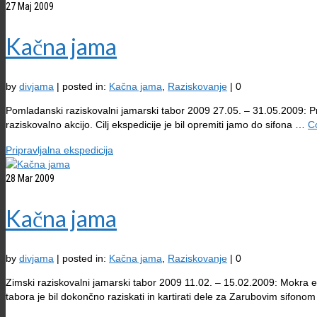
27
Maj 2009
Kačna jama
by
divjama
|
posted in:
Kačna jama
,
Raziskovanje
|
0
Pomladanski raziskovalni jamarski tabor 2009 27.05. – 31.05.2009: Prip
raziskovalno akcijo. Cilj ekspedicije je bil opremiti jamo do sifona …
C
Pripravljalna ekspedicija
28
Mar 2009
Kačna jama
by
divjama
|
posted in:
Kačna jama
,
Raziskovanje
|
0
Zimski raziskovalni jamarski tabor 2009 11.02. – 15.02.2009: Mokra ek
tabora je bil dokončno raziskati in kartirati dele za Zarubovim sifon