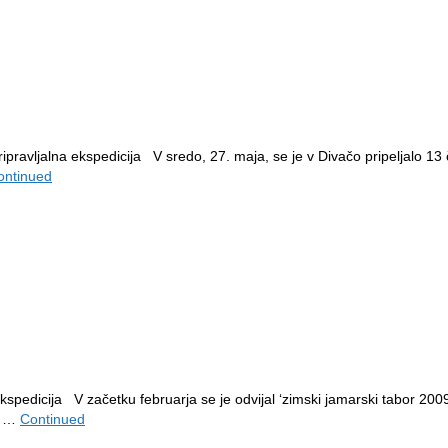
ravljalna ekspedicija V sredo, 27. maja, se je v Divačo pripeljalo 13 č
ontinued
spedicija V začetku februarja se je odvijal ‘zimski jamarski tabor 2009
om …
Continued