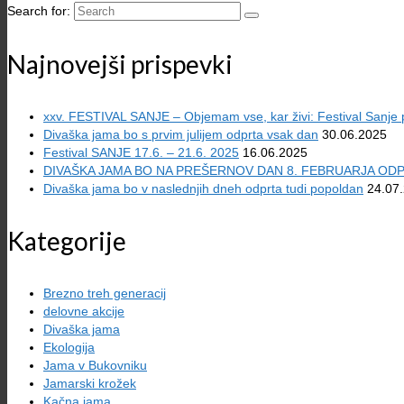
Search for:
Najnovejši prispevki
xxv. FESTIVAL SANJE – Objemam vse, kar živi: Festival Sanje pr
Divaška jama bo s prvim julijem odprta vsak dan
30.06.2025
Festival SANJE 17.6. – 21.6. 2025
16.06.2025
DIVAŠKA JAMA BO NA PREŠERNOV DAN 8. FEBRUARJA OD
Divaška jama bo v naslednjih dneh odprta tudi popoldan
24.07
Kategorije
Brezno treh generacij
delovne akcije
Divaška jama
Ekologija
Jama v Bukovniku
Jamarski krožek
Kačna jama