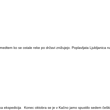
dtem ko se ostale reke po državi znižujejo. Poplavljata Ljubljanica na 
a ekspedicija Konec oktobra se je v Kačno jamo spustilo sedem čeških j