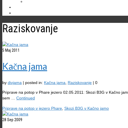
Ostale jame
NOVICE
Raziskovanje
5
Maj 2011
Kačna jama
by
divjama
|
posted in:
Kačna jama
,
Raziskovanje
|
0
Priprave na potop v Phare jezero 02.05.2011: Skozi B3G v Kačno jamo 
sem …
Continued
Priprave na potop v jezero Phare
,
Skozi B3G v Kačno jamo
28
Sep 2009