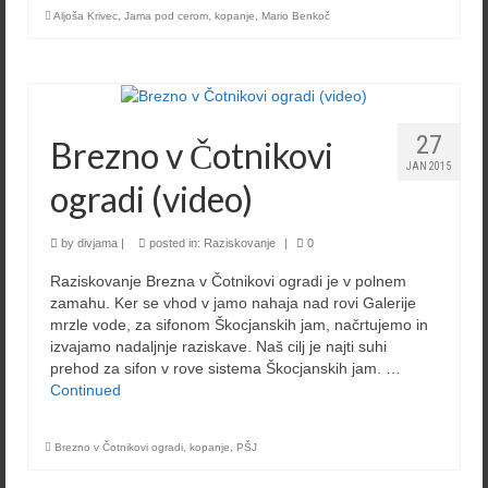
Aljoša Krivec
,
Jama pod cerom
,
kopanje
,
Mario Benkoč
27
Brezno v Čotnikovi
JAN 2015
ogradi (video)
by
divjama
|
posted in:
Raziskovanje
|
0
Raziskovanje Brezna v Čotnikovi ogradi je v polnem
zamahu. Ker se vhod v jamo nahaja nad rovi Galerije
mrzle vode, za sifonom Škocjanskih jam, načrtujemo in
izvajamo nadaljnje raziskave. Naš cilj je najti suhi
prehod za sifon v rove sistema Škocjanskih jam. …
Continued
Brezno v Čotnikovi ogradi
,
kopanje
,
PŠJ