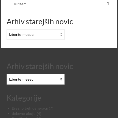
Turizem
Arhiv starejših novic
Arhiv
starejših
novic
Arhiv starejših novic
Arhiv
starejših
novic
Kategorije
Brezno treh generacij
(7)
delovne akcije
(4)