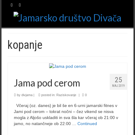
kopanje
25
Jama pod cerom
MAJ 2019
by
divjama
|
posted in:
Raziskovanje
|
0
Včeraj (oz. danes) je bil še en 6-urni jamarski fitnes v
Jami pod cerom – tokrat nočni – čez vikend se nisva
mogla z Aljošo uskladiti in sva šla kar včeraj ob 21:00 v
jamo, no natančneje ob 22:00 …
Continued