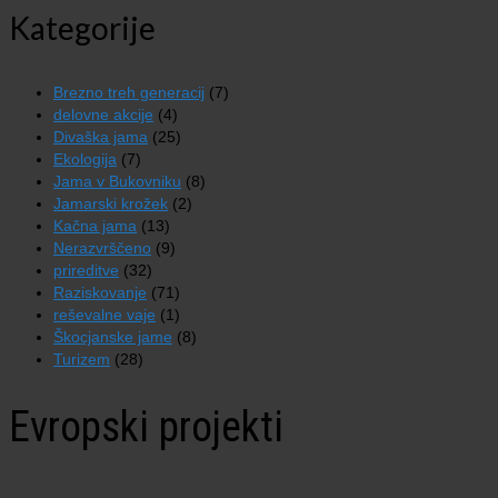
Kategorije
Brezno treh generacij
(7)
delovne akcije
(4)
Divaška jama
(25)
Ekologija
(7)
Jama v Bukovniku
(8)
Jamarski krožek
(2)
Kačna jama
(13)
Nerazvrščeno
(9)
prireditve
(32)
Raziskovanje
(71)
reševalne vaje
(1)
Škocjanske jame
(8)
Turizem
(28)
Evropski projekti