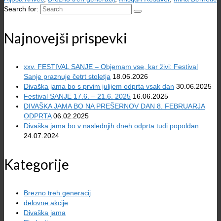
Search for:
Najnovejši prispevki
xxv. FESTIVAL SANJE – Objemam vse, kar živi: Festival
Sanje praznuje četrt stoletja
18.06.2026
Divaška jama bo s prvim julijem odprta vsak dan
30.06.2025
Festival SANJE 17.6. – 21.6. 2025
16.06.2025
DIVAŠKA JAMA BO NA PREŠERNOV DAN 8. FEBRUARJA
ODPRTA
06.02.2025
Divaška jama bo v naslednjih dneh odprta tudi popoldan
24.07.2024
Kategorije
Brezno treh generacij
delovne akcije
Divaška jama