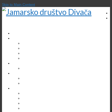
Skip to Main Content
DOMOV
O DRUŠTVU
Zgodovina društva
Gregor Žiberna
Društveni prostori
Kontakt
EKOLOGIJA
Varstvo jam
TURIZEM
Divaška jama
Bogastvo Krasa in Brkinov
RAZISKOVANJA
Jama v Bukovniku
Brezno treh generacij (B3G)
Kačna jama
Škocjanske jame