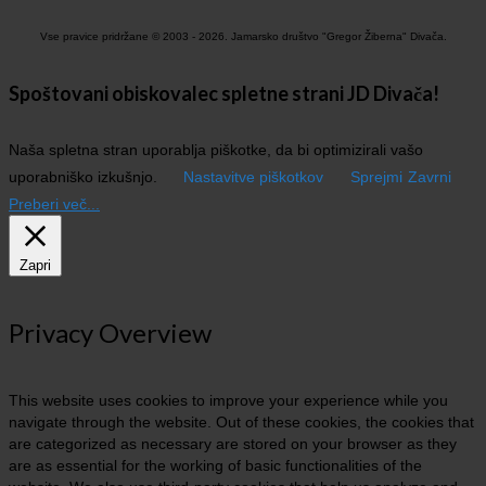
Vse pravice pridržane © 2003 - 2026. Jamarsko društvo "Gregor Žiberna" Divača.
Spoštovani obiskovalec spletne strani JD Divača!
Naša spletna stran uporablja piškotke, da bi optimizirali vašo
uporabniško izkušnjo.
Nastavitve piškotkov
Sprejmi
Zavrni
Preberi več...
Zapri
Privacy Overview
This website uses cookies to improve your experience while you
navigate through the website. Out of these cookies, the cookies that
are categorized as necessary are stored on your browser as they
are as essential for the working of basic functionalities of the