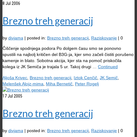
8
Jul 2006
Brezno treh generacij
by
divjama
|
posted in:
Brezno treh generacij
,
Raziskovanje
|
0
Čiščenje spodnjega podora Po dolgem času smo se ponovno
spustili na najbolj kritičen del B3G-ja, kjer smo začeli čistiti porušeno
kamenje in blato. Sobotna akcija, kjer sta na pomoč priskočila
kolega iz JK Semiča je trajala 5 ur. Takoj drugi …
Continued
Aljoša Krivec
,
Brezno treh generacij
,
Iztok Cenčič
,
JK Semič
,
Melenšek Alojz-mima
,
Miha Bernetič
,
Peter Rogelj
17
Jul 2005
Brezno treh generacij
by
divjama
|
posted in:
Brezno treh generacij
,
Raziskovanje
|
0