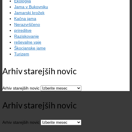
Ekologija
Jama v Bukovniku
Jamarski krožek
Kačna jama
Nerazvrščeno
prireditve
Raziskovanje
reševalne vaje
Škocjanske jame
Turizem
Arhiv starejših novic
Arhiv starejših novic
Arhiv starejših novic
Arhiv starejših novic