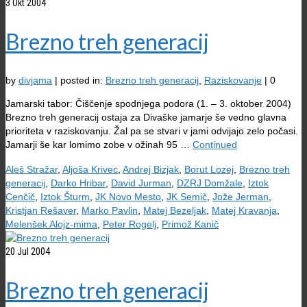
3
Okt 2004
Brezno treh generacij
by
divjama
|
posted in:
Brezno treh generacij
,
Raziskovanje
|
0
Jamarski tabor: Čiščenje spodnjega podora (1. – 3. oktober 2004)
Brezno treh generacij ostaja za Divaške jamarje še vedno glavna
prioriteta v raziskovanju. Žal pa se stvari v jami odvijajo zelo počasi.
Jamarji še kar lomimo zobe v ožinah 95 …
Continued
Aleš Stražar
,
Aljoša Krivec
,
Andrej Bizjak
,
Borut Lozej
,
Brezno treh
generacij
,
Darko Hribar
,
David Jurman
,
DZRJ Domžale
,
Iztok
Cenčič
,
Iztok Šturm
,
JK Novo Mesto
,
JK Semič
,
Jože Jerman
,
Kristjan Rešaver
,
Marko Pavlin
,
Matej Bezeljak
,
Matej Kravanja
,
Melenšek Alojz-mima
,
Peter Rogelj
,
Primož Kanič
20
Jul 2004
Brezno treh generacij