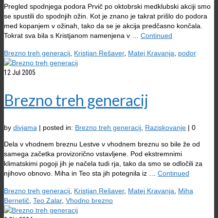
Pregled spodnjega podora Prvič po oktobrski medklubski akciji smo
se spustili do spodnjih ožin. Kot je znano je takrat prišlo do podora
med kopanjem v ožinah, tako da se je akcija predčasno končala.
Tokrat sva bila s Kristjanom namenjena v …
Continued
Brezno treh generacij
,
Kristjan Rešaver
,
Matej Kravanja
,
podor
12
Jul 2005
Brezno treh generacij
by
divjama
|
posted in:
Brezno treh generacij
,
Raziskovanje
|
0
Dela v vhodnem breznu Lestve v vhodnem breznu so bile že od
samega začetka provizorično vstavljene. Pod ekstremnimi
klimatskimi pogoji jih je načela tudi rja, tako da smo se odločili za
njihovo obnovo. Miha in Teo sta jih potegnila iz …
Continued
Brezno treh generacij
,
Kristjan Rešaver
,
Matej Kravanja
,
Miha
Bernetič
,
Teo Zalar
,
Vhodno brezno