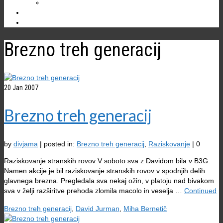
Ostale jame
NOVICE
Brezno treh generacij
20
Jan 2007
Brezno treh generacij
by
divjama
|
posted in:
Brezno treh generacij
,
Raziskovanje
|
0
Raziskovanje stranskih rovov V soboto sva z Davidom bila v B3G.
Namen akcije je bil raziskovanje stranskih rovov v spodnjih delih
glavnega brezna. Pregledala sva nekaj ožin, v platoju nad bivakom
sva v želji razširitve prehoda zlomila macolo in veselja …
Continued
Brezno treh generacij
,
David Jurman
,
Miha Bernetič