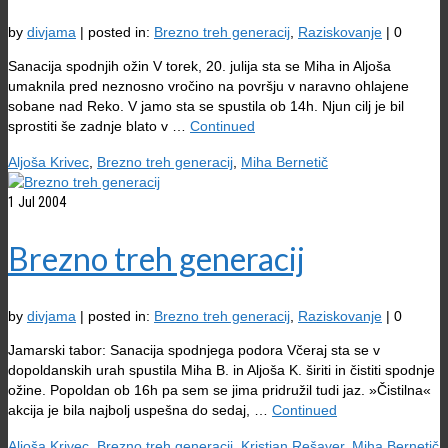
by
divjama
|
posted in:
Brezno treh generacij
,
Raziskovanje
|
0
Sanacija spodnjih ožin V torek, 20. julija sta se Miha in Aljoša
umaknila pred neznosno vročino na površju v naravno ohlajene
sobane nad Reko. V jamo sta se spustila ob 14h. Njun cilj je bil
sprostiti še zadnje blato v …
Continued
Aljoša Krivec
,
Brezno treh generacij
,
Miha Bernetič
1
Jul 2004
Brezno treh generacij
by
divjama
|
posted in:
Brezno treh generacij
,
Raziskovanje
|
0
Jamarski tabor: Sanacija spodnjega podora Včeraj sta se v
dopoldanskih urah spustila Miha B. in Aljoša K. širiti in čistiti spodnje
ožine. Popoldan ob 16h pa sem se jima pridružil tudi jaz. »Čistilna«
akcija je bila najbolj uspešna do sedaj, …
Continued
Aljoša Krivec
,
Brezno treh generacij
,
Kristjan Rešaver
,
Miha Bernetič