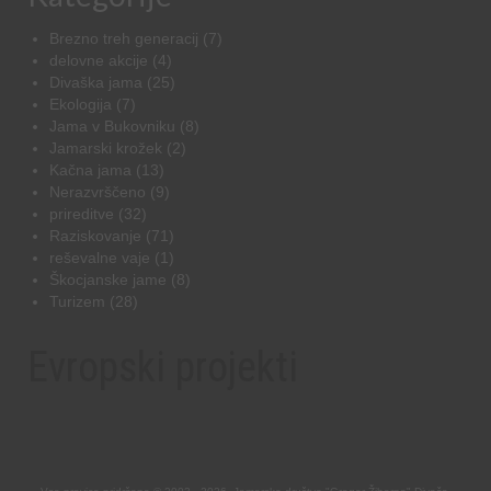
Brezno treh generacij
(7)
delovne akcije
(4)
Divaška jama
(25)
Ekologija
(7)
Jama v Bukovniku
(8)
Jamarski krožek
(2)
Kačna jama
(13)
Nerazvrščeno
(9)
prireditve
(32)
Raziskovanje
(71)
reševalne vaje
(1)
Škocjanske jame
(8)
Turizem
(28)
Evropski projekti