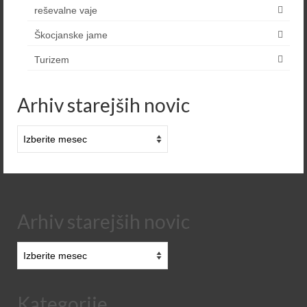
reševalne vaje
Škocjanske jame
Turizem
Arhiv starejših novic
Arhiv
starejših
novic
Arhiv starejših novic
Arhiv
starejših
novic
Kategorije