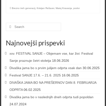
Brezno treh generacij
,
Kristjan Rešaver
,
Matej Kravanja
,
podor
Search
for:
Najnovejši prispevki
xxv. FESTIVAL SANJE – Objemam vse, kar živi: Festival
Sanje praznuje četrt stoletja
18.06.2026
Divaška jama bo s prvim julijem odprta vsak dan
30.06.2025
Festival SANJE 17.6. – 21.6. 2025
16.06.2025
DIVAŠKA JAMA BO NA PREŠERNOV DAN 8. FEBRUARJA
ODPRTA
06.02.2025
Divaška jama bo v naslednjih dneh odprta tudi popoldan
24.07.2024