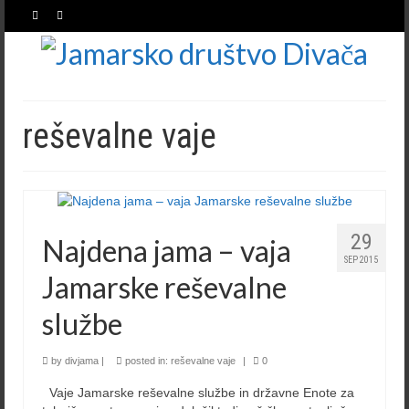
reševalne vaje
29
Najdena jama – vaja
SEP 2015
Jamarske reševalne
službe
by
divjama
|
posted in:
reševalne vaje
|
0
Vaje Jamarske reševalne službe in državne Enote za