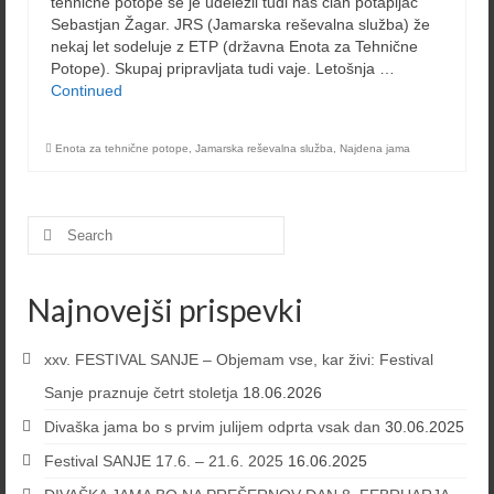
tehnične potope se je udeležil tudi naš član potapljač
Sebastjan Žagar. JRS (Jamarska reševalna služba) že
nekaj let sodeluje z ETP (državna Enota za Tehnične
Potope). Skupaj pripravljata tudi vaje. Letošnja …
Continued
Enota za tehnične potope
,
Jamarska reševalna služba
,
Najdena jama
Search
for:
Najnovejši prispevki
xxv. FESTIVAL SANJE – Objemam vse, kar živi: Festival
Sanje praznuje četrt stoletja
18.06.2026
Divaška jama bo s prvim julijem odprta vsak dan
30.06.2025
Festival SANJE 17.6. – 21.6. 2025
16.06.2025