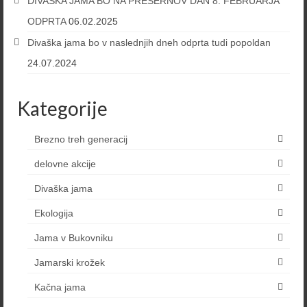
DIVAŠKA JAMA BO NA PREŠERNOV DAN 8. FEBRUARJA
ODPRTA
06.02.2025
Divaška jama bo v naslednjih dneh odprta tudi popoldan
24.07.2024
Kategorije
Brezno treh generacij
delovne akcije
Divaška jama
Ekologija
Jama v Bukovniku
Jamarski krožek
Kačna jama