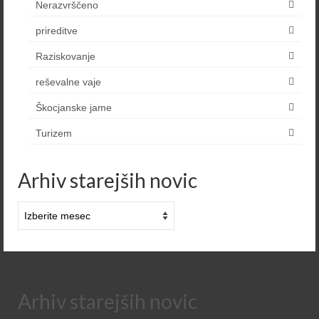
Nerazvrščeno
prireditve
Raziskovanje
reševalne vaje
Škocjanske jame
Turizem
Arhiv starejših novic
Arhiv
starejših
novic
Arhiv starejših novic