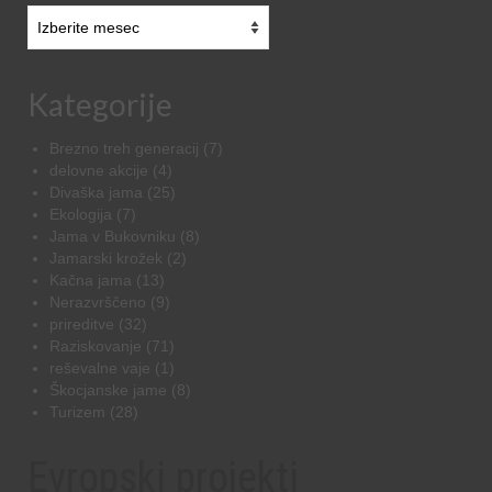
Arhiv
starejših
novic
Kategorije
Brezno treh generacij
(7)
delovne akcije
(4)
Divaška jama
(25)
Ekologija
(7)
Jama v Bukovniku
(8)
Jamarski krožek
(2)
Kačna jama
(13)
Nerazvrščeno
(9)
prireditve
(32)
Raziskovanje
(71)
reševalne vaje
(1)
Škocjanske jame
(8)
Turizem
(28)
Evropski projekti