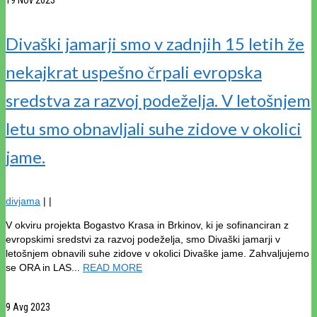
19
Nov 2023
Divaški jamarji smo v zadnjih 15 letih že
nekajkrat uspešno črpali evropska
sredstva za razvoj podeželja. V letošnjem
letu smo obnavljali suhe zidove v okolici
jame.
divjama
|
|
V okviru projekta Bogastvo Krasa in Brkinov, ki je sofinanciran z
evropskimi sredstvi za razvoj podeželja, smo Divaški jamarji v
letošnjem obnavili suhe zidove v okolici Divaške jame. Zahvaljujemo
se ORA in LAS...
READ MORE
9
Avg 2023