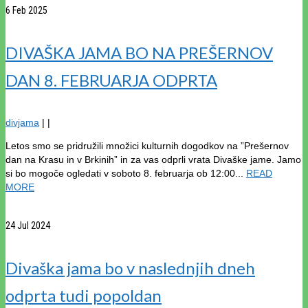
6
Feb 2025
DIVAŠKA JAMA BO NA PREŠERNOV
DAN 8. FEBRUARJA ODPRTA
divjama
|
|
Letos smo se pridružili množici kulturnih dogodkov na ”Prešernov
dan na Krasu in v Brkinih” in za vas odprli vrata Divaške jame. Jamo
si bo mogoče ogledati v soboto 8. februarja ob 12:00...
READ
MORE
24
Jul 2024
Divaška jama bo v naslednjih dneh
odprta tudi popoldan