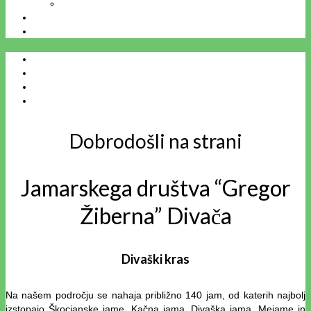
Ostale jame
NOVICE
Dobrodošli na strani
Jamarskega društva “Gregor
Žiberna” Divača
Divaški kras
Na našem področju se nahaja približno 140 jam, od katerih najbolj
izstopajo Škocjanske jame, Kačna jama, Divaška jama, Mejame in