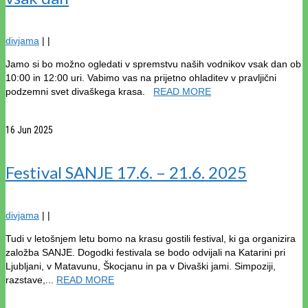
divjama
|
|
Jamo si bo možno ogledati v spremstvu naših vodnikov vsak dan ob
10:00 in 12:00 uri. Vabimo vas na prijetno ohladitev v pravljični
podzemni svet divaškega krasa.
READ MORE
16
Jun 2025
Festival SANJE 17.6. – 21.6. 2025
divjama
|
|
Tudi v letošnjem letu bomo na krasu gostili festival, ki ga organizira
založba SANJE. Dogodki festivala se bodo odvijali na Katarini pri
Ljubljani, v Matavunu, Škocjanu in pa v Divaški jami. Simpoziji,
razstave,...
READ MORE