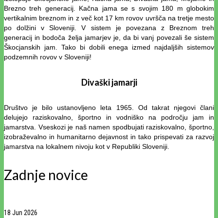
Brezno treh generacij. Kačna jama se s svojim 180 m globokim
vertikalnim breznom in z več kot 17 km rovov uvršča na tretje mesto
po dolžini v Sloveniji. V sistem je povezana z Breznom treh
generacij in bodoča želja jamarjev je, da bi vanj povezali še sistem
Škocjanskih jam. Tako bi dobili enega izmed najdaljših sistemov
podzemnih rovov v Sloveniji!
Divaški jamarji
Društvo je bilo ustanovljeno leta 1965. Od takrat njegovi člani
delujejo raziskovalno, športno in vodniško na področju jam in
jamarstva. Vseskozi je naš namen spodbujati raziskovalno, športno,
izobraževalno in humanitarno dejavnost in tako prispevati za razvoj
jamarstva na lokalnem nivoju kot v Republiki Sloveniji.
Zadnje novice
18
Jun 2026