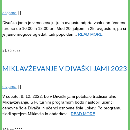
divjama
|
|
Divaška jama je v mesecu juliju in avgustu odprta vsak dan. Vodene
ture so ob 10:00 in 12:00 uri. Med 20. julijem in 25. avgustom, pa si
je jamo mogoče ogledati tudi popoldan...
READ MORE
5
Dec 2023
MIKLAVŽEVANJE V DIVAŠKI JAMI 2023
divjama
|
|
V soboto, 9. 12. 2022, bo v Divaški jami potekalo tradicionalno
Miklavževanje. S kulturnim programom bodo nastopili učenci
osnovne šole Divača in učenci osnovne šole Lokev. Po programu
sledi sprejem Miklavža in obdaritev...
READ MORE