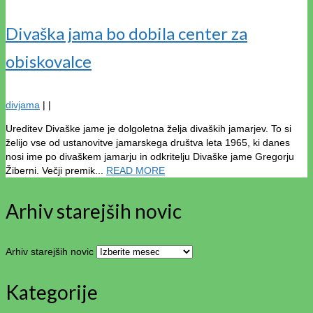
Divaška jama bo dobila center za
obiskovalce
divjama
|
|
Ureditev Divaške jame je dolgoletna želja divaških jamarjev. To si
želijo vse od ustanovitve jamarskega društva leta 1965, ki danes
nosi ime po divaškem jamarju in odkritelju Divaške jame Gregorju
Žiberni. Večji premik...
READ MORE
Arhiv starejših novic
Arhiv starejših novic
Kategorije