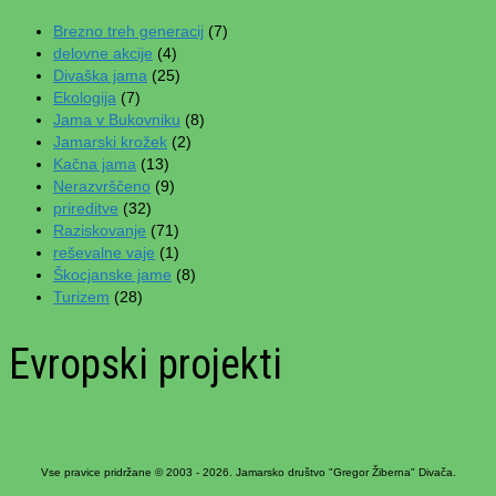
Brezno treh generacij
(7)
delovne akcije
(4)
Divaška jama
(25)
Ekologija
(7)
Jama v Bukovniku
(8)
Jamarski krožek
(2)
Kačna jama
(13)
Nerazvrščeno
(9)
prireditve
(32)
Raziskovanje
(71)
reševalne vaje
(1)
Škocjanske jame
(8)
Turizem
(28)
Evropski projekti
Vse pravice pridržane © 2003 - 2026. Jamarsko društvo "Gregor Žiberna" Divača.