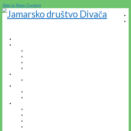
Skip to Main Content
DOMOV
O DRUŠTVU
Zgodovina društva
Gregor Žiberna
Društveni prostori
Kontakt
EKOLOGIJA
Varstvo jam
TURIZEM
Divaška jama
Bogastvo Krasa in Brkinov
RAZISKOVANJA
Jama v Bukovniku
Brezno treh generacij (B3G)
Kačna jama
Škocjanske jame