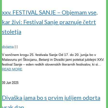
xxv. FESTIVAL SANJE – Objemam vse,
kar živi: Festival Sanje praznuje četrt
stoletja
divjama
|
|
V sončnem krogu 25. festivala Sanje Od 17. do 20. junija bo v
Matavunu pri Škocjanu, Betanji in Divaški jami potekal jubilejni XXV.
festival Sanje – eden redkih slovenskih literarnih festivalov, ki si...
READ MORE
30
Jun 2025
Divaška jama bo s prvim julijem odprta
vsak dan