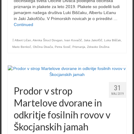
občinskega sveta Občine Divača podeljena občinska
priznanja in plakete za leto 2019. Plakete so podelili tudi
jamarjem našega društva Luki Biščaku, Albertu Ličanu
in Jaki Jakofčiču. V Primorskih novicah je o prireditvi …
Continued
Albert Ličan
,
Alenka Štrucl Dovgan
,
Ivan Kovačič
,
Jaka Jakofčič
,
Luka Biščak
,
Mario Benkoč
,
Občina Divača
,
Petra Sosič
,
Priznanja
,
Zdravko Družina
31
Prodor v strop
MAJ 2019
Martelove dvorane in
odkritje fosilnih rovov v
Škocjanskih jamah