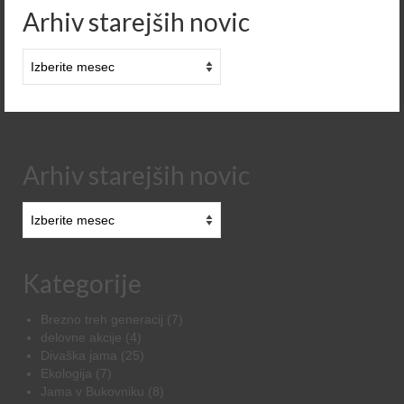
Arhiv starejših novic
Arhiv
starejših
novic
Arhiv starejših novic
Arhiv
starejših
novic
Kategorije
Brezno treh generacij
(7)
delovne akcije
(4)
Divaška jama
(25)
Ekologija
(7)
Jama v Bukovniku
(8)