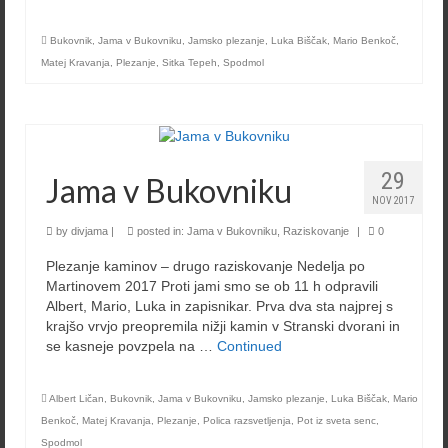
Bukovnik
,
Jama v Bukovniku
,
Jamsko plezanje
,
Luka Biščak
,
Mario Benkoč
,
Matej Kravanja
,
Plezanje
,
Sitka Tepeh
,
Spodmol
29
Jama v Bukovniku
NOV 2017
by
divjama
|
posted in:
Jama v Bukovniku
,
Raziskovanje
|
0
Plezanje kaminov – drugo raziskovanje Nedelja po
Martinovem 2017 Proti jami smo se ob 11 h odpravili
Albert, Mario, Luka in zapisnikar. Prva dva sta najprej s
krajšo vrvjo preopremila nižji kamin v Stranski dvorani in
se kasneje povzpela na …
Continued
Albert Ličan
,
Bukovnik
,
Jama v Bukovniku
,
Jamsko plezanje
,
Luka Biščak
,
Mario
Benkoč
,
Matej Kravanja
,
Plezanje
,
Polica razsvetljenja
,
Pot iz sveta senc
,
Spodmol