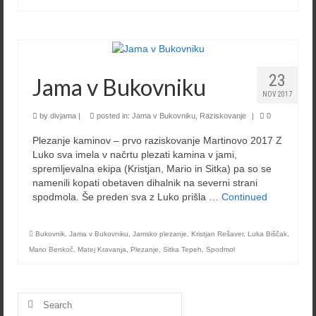
23
Jama v Bukovniku
NOV 2017
by
divjama
|
posted in:
Jama v Bukovniku
,
Raziskovanje
|
0
Plezanje kaminov – prvo raziskovanje Martinovo 2017 Z
Luko sva imela v načrtu plezati kamina v jami,
spremljevalna ekipa (Kristjan, Mario in Sitka) pa so se
namenili kopati obetaven dihalnik na severni strani
spodmola. Še preden sva z Luko prišla …
Continued
Bukovnik
,
Jama v Bukovniku
,
Jamsko plezanje
,
Kristjan Rešaver
,
Luka Biščak
,
Mario Benkoč
,
Matej Kravanja
,
Plezanje
,
Sitka Tepeh
,
Spodmol
Search
for: