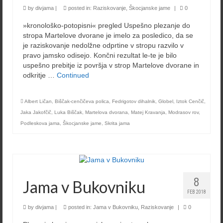
by
divjama
|
posted in:
Raziskovanje
,
Škocjanske jame
|
0
»kronološko-potopisni« pregled Uspešno plezanje do
stropa Martelove dvorane je imelo za posledico, da se
je raziskovanje nedolžne odprtine v stropu razvilo v
pravo jamsko odisejo. Končni rezultat le-te je bilo
uspešno prebitje iz površja v strop Martelove dvorane in
odkritje …
Continued
Albert Ličan
,
Biščak-cenčičeva polica
,
Fedrigotov dihalnik
,
Globel
,
Iztok Cenčič
,
Jaka Jakofčič
,
Luka Biščak
,
Martelova dvorana
,
Matej Kravanja
,
Modrasov rov
,
Podleskova jama
,
Škocjanske jame
,
Skrita jama
8
Jama v Bukovniku
FEB 2018
by
divjama
|
posted in:
Jama v Bukovniku
,
Raziskovanje
|
0