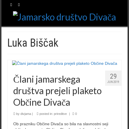
Luka Biščak
29
Člani jamarskega
JUN 2019
društva prejeli plaketo
Občine Divača
by
divjama
|
posted in:
prireditve
|
0
Ob prazniku Občine Divača so bila na slavnostni seji