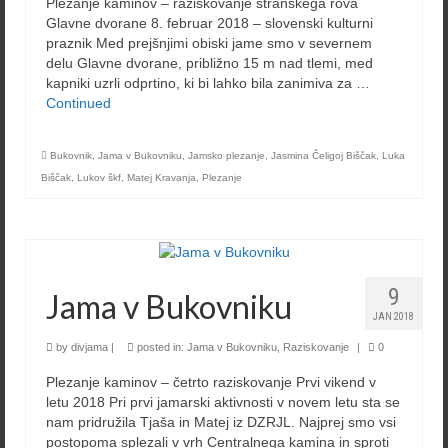
Plezanje kaminov – raziskovanje stranskega rova
Glavne dvorane 8. februar 2018 – slovenski kulturni
praznik Med prejšnjimi obiski jame smo v severnem
delu Glavne dvorane, približno 15 m nad tlemi, med
kapniki uzrli odprtino, ki bi lahko bila zanimiva za …
Continued
Bukovnik
,
Jama v Bukovniku
,
Jamsko plezanje
,
Jasmina Čeligoj Biščak
,
Luka
Biščak
,
Lukov škf
,
Matej Kravanja
,
Plezanje
9
Jama v Bukovniku
JAN 2018
by
divjama
|
posted in:
Jama v Bukovniku
,
Raziskovanje
|
0
Plezanje kaminov – četrto raziskovanje Prvi vikend v
letu 2018 Pri prvi jamarski aktivnosti v novem letu sta se
nam pridružila Tjaša in Matej iz DZRJL. Najprej smo vsi
postopoma splezali v vrh Centralnega kamina in sproti