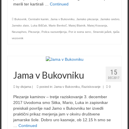
merili ter kartirali …
Continued
Bukovnik
,
Centralni kamin
,
Jama v Bukovniku
,
Jamsko plezanje
,
Jamsko srebro
,
Jamsko zlato
,
Luka Biščak
,
Mario Benkoč
,
Matej Blatnik
,
Matej Kravanja
,
Neuraphes
,
Plezanje
,
Polica razsvetljenja
,
Pot iz sveta senc
,
Stranski jašek
,
tjaša
vezovnik
15
Jama v Bukovniku
DEC 2017
by
divjama
|
posted in:
Jama v Bukovniku
,
Raziskovanje
|
0
Plezanje kaminov – tretje raziskovanje 3. december
2017 Uvodoma smo Sitka, Mario, Luka in zapisnikar
preiskali površje nad Jamo v Bukovniku ter izvedli
praktični prikaz merjenja jam v okviru društvene
jamarske šole. Dobro uro kasneje, ob 12.15 h smo se
…
Continued