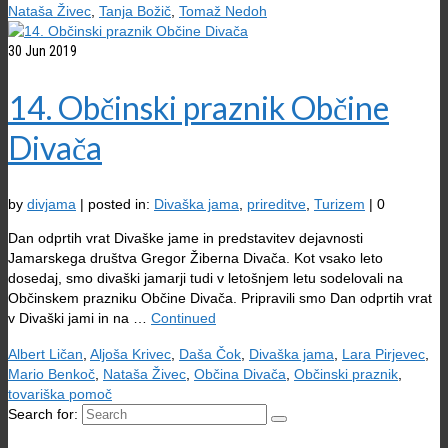
Nataša Živec
,
Tanja Božič
,
Tomaž Nedoh
30
Jun 2019
14. Občinski praznik Občine
Divača
by
divjama
|
posted in:
Divaška jama
,
prireditve
,
Turizem
|
0
Dan odprtih vrat Divaške jame in predstavitev dejavnosti
Jamarskega društva Gregor Žiberna Divača. Kot vsako leto
dosedaj, smo divaški jamarji tudi v letošnjem letu sodelovali na
Občinskem prazniku Občine Divača. Pripravili smo Dan odprtih vrat
v Divaški jami in na …
Continued
Albert Ličan
,
Aljoša Krivec
,
Daša Čok
,
Divaška jama
,
Lara Pirjevec
,
Mario Benkoč
,
Nataša Živec
,
Občina Divača
,
Občinski praznik
,
tovariška pomoč
Search for: