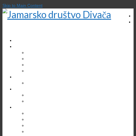
Skip to Main Content
DOMOV
O DRUŠTVU
Zgodovina društva
Gregor Žiberna
Društveni prostori
Kontakt
EKOLOGIJA
Varstvo jam
TURIZEM
Divaška jama
Bogastvo Krasa in Brkinov
RAZISKOVANJA
Jama v Bukovniku
Brezno treh generacij (B3G)
Kačna jama
Škocjanske jame