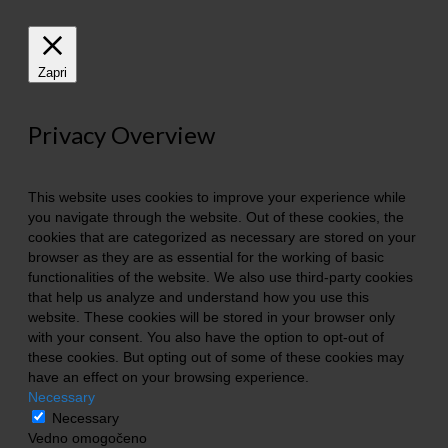
Zapri
Privacy Overview
This website uses cookies to improve your experience while
you navigate through the website. Out of these cookies, the
cookies that are categorized as necessary are stored on your
browser as they are as essential for the working of basic
functionalities of the website. We also use third-party cookies
that help us analyze and understand how you use this
website. These cookies will be stored in your browser only
with your consent. You also have the option to opt-out of
these cookies. But opting out of some of these cookies may
have an effect on your browsing experience.
Necessary
Necessary
Vedno omogočeno