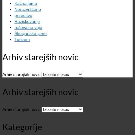
Kačna jama
Nerazvrščeno
prireditve
Raziskovanje
reševalne vaje
Škocjanske jame
Turizem
Arhiv starejših novic
Arhiv starejših novic
Arhiv starejših novic
Arhiv starejših novic
Kategorije