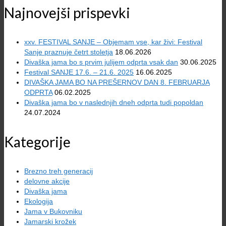
Najnovejši prispevki
xxv. FESTIVAL SANJE – Objemam vse, kar živi: Festival
Sanje praznuje četrt stoletja
18.06.2026
Divaška jama bo s prvim julijem odprta vsak dan
30.06.2025
Festival SANJE 17.6. – 21.6. 2025
16.06.2025
DIVAŠKA JAMA BO NA PREŠERNOV DAN 8. FEBRUARJA
ODPRTA
06.02.2025
Divaška jama bo v naslednjih dneh odprta tudi popoldan
24.07.2024
Kategorije
Brezno treh generacij
delovne akcije
Divaška jama
Ekologija
Jama v Bukovniku
Jamarski krožek