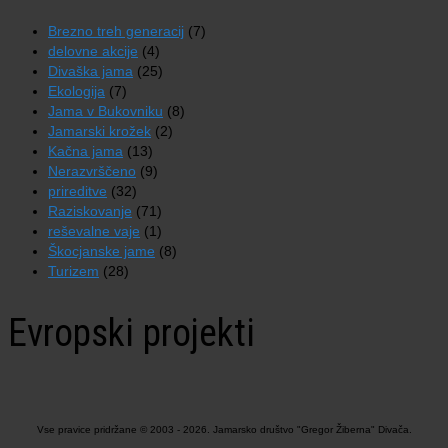
Brezno treh generacij
(7)
delovne akcije
(4)
Divaška jama
(25)
Ekologija
(7)
Jama v Bukovniku
(8)
Jamarski krožek
(2)
Kačna jama
(13)
Nerazvrščeno
(9)
prireditve
(32)
Raziskovanje
(71)
reševalne vaje
(1)
Škocjanske jame
(8)
Turizem
(28)
Evropski projekti
Vse pravice pridržane © 2003 - 2026. Jamarsko društvo "Gregor Žiberna" Divača.