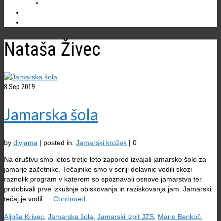
Ostale jame
NOVICE
Nataša Živec
8
Sep 2019
Jamarska šola
by
divjama
|
posted in:
Jamarski krožek
|
0
Na društvu smo letos tretje leto zapored izvajali jamarsko šolo za
jamarje začetnike. Tečajnike smo v seriji delavnic vodili skozi
raznolik program v katerem so spoznavali osnove jamarstva ter
pridobivali prve izkušnje obiskovanja in raziskovanja jam. Jamarski
tečaj je vodil …
Continued
Aljoša Krivec
,
Jamarska šola
,
Jamarski izpit JZS
,
Mario Benkoč
,