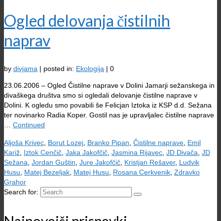
Ogled delovanja čistilnih
naprav
by
divjama
|
posted in:
Ekologija
|
0
23.06.2006 – Ogled Čistilne naprave v Dolini Jamarji sežanskega in
divaškega društva smo si ogledali delovanje čistilne naprave v
Dolini. K ogledu smo povabili še Felicjan Iztoka iz KSP d.d. Sežana
ter novinarko Radia Koper. Gostil nas je upravljalec čistilne naprave
…
Continued
Aljoša Krivec
,
Borut Lozej
,
Branko Pipan
,
Čistilne naprave
,
Emil
Kariž
,
Iztok Cenčič
,
Jaka Jakofčič
,
Jasmina Rijavec
,
JD Divača
,
JD
Sežana
,
Jordan Guštin
,
Jure Jakofčič
,
Kristjan Rešaver
,
Ludvik
Husu
,
Matej Bezeljak
,
Matej Husu
,
Rosana Cerkvenik
,
Zdravko
Grahor
Search for: