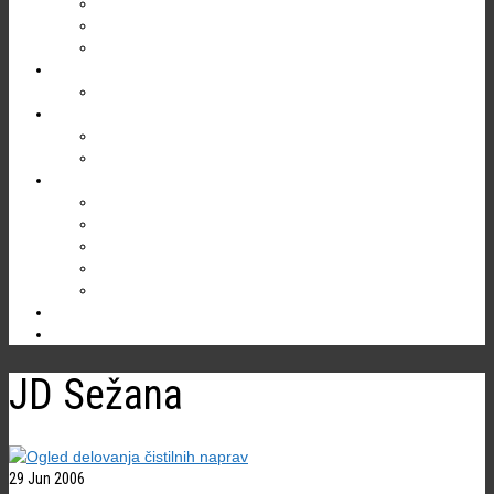
Gregor Žiberna
Društveni prostori
Kontakt
EKOLOGIJA
Varstvo jam
TURIZEM
Divaška jama
Bogastvo Krasa in Brkinov
RAZISKOVANJA
Jama v Bukovniku
Brezno treh generacij (B3G)
Kačna jama
Škocjanske jame
Ostale jame
NOVICE
JD Sežana
29
Jun 2006