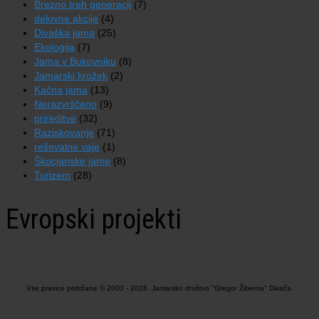
Brezno treh generacij
(7)
delovne akcije
(4)
Divaška jama
(25)
Ekologija
(7)
Jama v Bukovniku
(8)
Jamarski krožek
(2)
Kačna jama
(13)
Nerazvrščeno
(9)
prireditve
(32)
Raziskovanje
(71)
reševalne vaje
(1)
Škocjanske jame
(8)
Turizem
(28)
Evropski projekti
Vse pravice pridržane © 2003 - 2026. Jamarsko društvo "Gregor Žiberna" Divača.