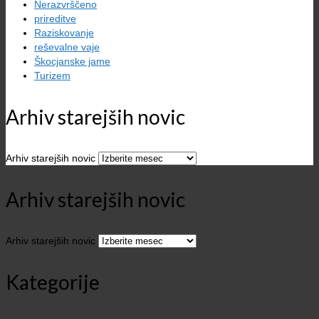
Nerazvrščeno
prireditve
Raziskovanje
reševalne vaje
Škocjanske jame
Turizem
Arhiv starejših novic
Arhiv starejših novic
Arhiv starejših novic
Arhiv starejših novic
Kategorije