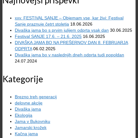
Najnovejši prispevki
xxv. FESTIVAL SANJE – Objemam vse, kar živi: Festival
Sanje praznuje četrt stoletja
18.06.2026
Divaška jama bo s prvim julijem odprta vsak dan
30.06.2025
Festival SANJE 17.6. – 21.6. 2025
16.06.2025
DIVAŠKA JAMA BO NA PREŠERNOV DAN 8. FEBRUARJA
ODPRTA
06.02.2025
Divaška jama bo v naslednjih dneh odprta tudi popoldan
24.07.2024
Kategorije
Brezno treh generacij
delovne akcije
Divaška jama
Ekologija
Jama v Bukovniku
Jamarski krožek
Kačna jama