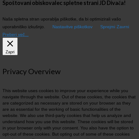
Spoštovani obiskovalec spletne strani JD Divača!
Naša spletna stran uporablja piškotke, da bi optimizirali vašo
uporabniško izkušnjo.
Nastavitve piškotkov
Sprejmi
Zavrni
Preberi več...
Zapri
Privacy Overview
This website uses cookies to improve your experience while you
navigate through the website. Out of these cookies, the cookies that
are categorized as necessary are stored on your browser as they
are as essential for the working of basic functionalities of the
website. We also use third-party cookies that help us analyze and
understand how you use this website. These cookies will be stored
in your browser only with your consent. You also have the option to
opt-out of these cookies. But opting out of some of these cookies