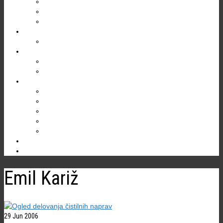
Gregor Žiberna
Društveni prostori
Kontakt
EKOLOGIJA
Varstvo jam
TURIZEM
Divaška jama
Bogastvo Krasa in Brkinov
RAZISKOVANJA
Jama v Bukovniku
Brezno treh generacij (B3G)
Kačna jama
Škocjanske jame
Ostale jame
NOVICE
Emil Kariž
29
Jun 2006