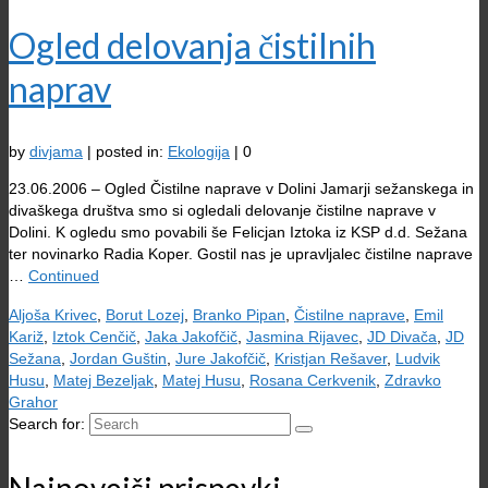
Ogled delovanja čistilnih
naprav
by
divjama
|
posted in:
Ekologija
|
0
23.06.2006 – Ogled Čistilne naprave v Dolini Jamarji sežanskega in
divaškega društva smo si ogledali delovanje čistilne naprave v
Dolini. K ogledu smo povabili še Felicjan Iztoka iz KSP d.d. Sežana
ter novinarko Radia Koper. Gostil nas je upravljalec čistilne naprave
…
Continued
Aljoša Krivec
,
Borut Lozej
,
Branko Pipan
,
Čistilne naprave
,
Emil
Kariž
,
Iztok Cenčič
,
Jaka Jakofčič
,
Jasmina Rijavec
,
JD Divača
,
JD
Sežana
,
Jordan Guštin
,
Jure Jakofčič
,
Kristjan Rešaver
,
Ludvik
Husu
,
Matej Bezeljak
,
Matej Husu
,
Rosana Cerkvenik
,
Zdravko
Grahor
Search for: