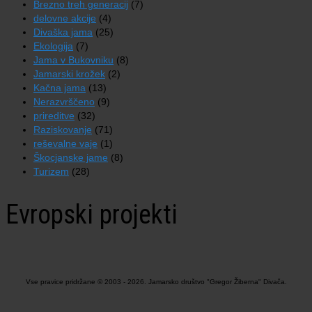
Brezno treh generacij
(7)
delovne akcije
(4)
Divaška jama
(25)
Ekologija
(7)
Jama v Bukovniku
(8)
Jamarski krožek
(2)
Kačna jama
(13)
Nerazvrščeno
(9)
prireditve
(32)
Raziskovanje
(71)
reševalne vaje
(1)
Škocjanske jame
(8)
Turizem
(28)
Evropski projekti
Vse pravice pridržane © 2003 - 2026. Jamarsko društvo "Gregor Žiberna" Divača.