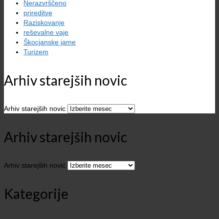
Nerazvrščeno
prireditve
Raziskovanje
reševalne vaje
Škocjanske jame
Turizem
Arhiv starejših novic
Arhiv starejših novic
Arhiv starejših novic
Arhiv starejših novic
Kategorije