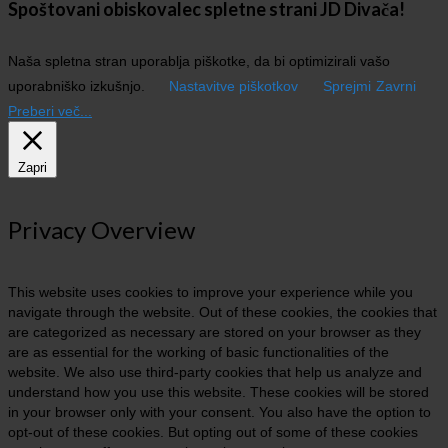
Spoštovani obiskovalec spletne strani JD Divača!
Naša spletna stran uporablja piškotke, da bi optimizirali vašo
uporabniško izkušnjo.
Nastavitve piškotkov
Sprejmi
Zavrni
Preberi več...
Zapri
Privacy Overview
This website uses cookies to improve your experience while you
navigate through the website. Out of these cookies, the cookies that
are categorized as necessary are stored on your browser as they
are as essential for the working of basic functionalities of the
website. We also use third-party cookies that help us analyze and
understand how you use this website. These cookies will be stored
in your browser only with your consent. You also have the option to
opt-out of these cookies. But opting out of some of these cookies