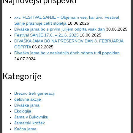
Najnovejši prispevki
xxv. FESTIVAL SANJE – Objemam vse, kar živi: Festival
Sanje praznuje četrt stoletja
18.06.2026
Divaška jama bo s prvim julijem odprta vsak dan
30.06.2025
Festival SANJE 17.6. – 21.6. 2025
16.06.2025
DIVAŠKA JAMA BO NA PREŠERNOV DAN 8. FEBRUARJA
ODPRTA
06.02.2025
Divaška jama bo v naslednjih dneh odprta tudi popoldan
24.07.2024
Kategorije
Brezno treh generacij
delovne akcije
Divaška jama
Ekologija
Jama v Bukovniku
Jamarski krožek
Kačna jama