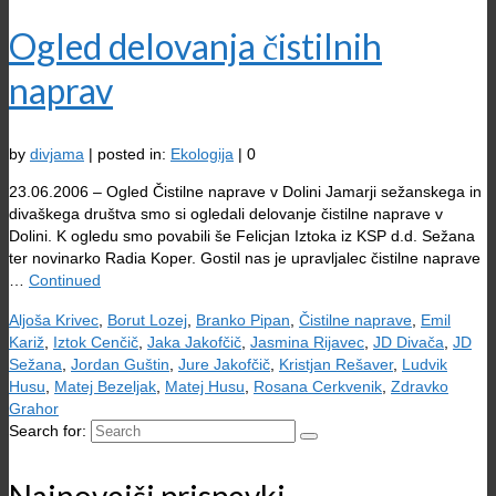
Ogled delovanja čistilnih
naprav
by
divjama
|
posted in:
Ekologija
|
0
23.06.2006 – Ogled Čistilne naprave v Dolini Jamarji sežanskega in
divaškega društva smo si ogledali delovanje čistilne naprave v
Dolini. K ogledu smo povabili še Felicjan Iztoka iz KSP d.d. Sežana
ter novinarko Radia Koper. Gostil nas je upravljalec čistilne naprave
…
Continued
Aljoša Krivec
,
Borut Lozej
,
Branko Pipan
,
Čistilne naprave
,
Emil
Kariž
,
Iztok Cenčič
,
Jaka Jakofčič
,
Jasmina Rijavec
,
JD Divača
,
JD
Sežana
,
Jordan Guštin
,
Jure Jakofčič
,
Kristjan Rešaver
,
Ludvik
Husu
,
Matej Bezeljak
,
Matej Husu
,
Rosana Cerkvenik
,
Zdravko
Grahor
Search for: