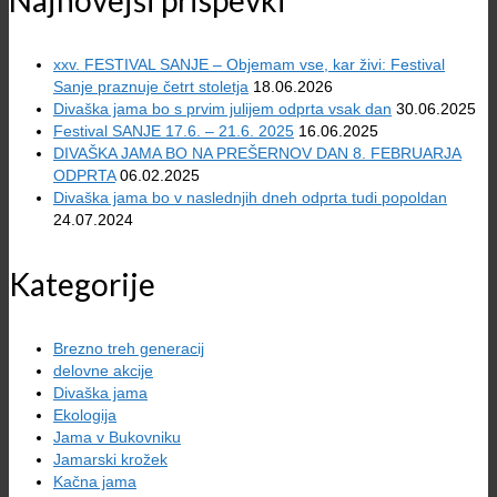
Najnovejši prispevki
xxv. FESTIVAL SANJE – Objemam vse, kar živi: Festival
Sanje praznuje četrt stoletja
18.06.2026
Divaška jama bo s prvim julijem odprta vsak dan
30.06.2025
Festival SANJE 17.6. – 21.6. 2025
16.06.2025
DIVAŠKA JAMA BO NA PREŠERNOV DAN 8. FEBRUARJA
ODPRTA
06.02.2025
Divaška jama bo v naslednjih dneh odprta tudi popoldan
24.07.2024
Kategorije
Brezno treh generacij
delovne akcije
Divaška jama
Ekologija
Jama v Bukovniku
Jamarski krožek
Kačna jama