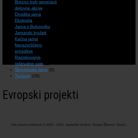
Brezno treh generacij
(7)
delovne akcije
(4)
Divaška jama
(25)
Ekologija
(7)
Jama v Bukovniku
(8)
Jamarski krožek
(2)
Kačna jama
(13)
Nerazvrščeno
(9)
prireditve
(32)
Raziskovanje
(71)
reševalne vaje
(1)
Škocjanske jame
(8)
Turizem
(28)
Evropski projekti
Vse pravice pridržane © 2003 - 2026. Jamarsko društvo "Gregor Žiberna" Divača.