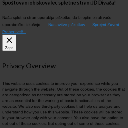
Spoštovani obiskovalec spletne strani JD Divača!
Naša spletna stran uporablja piškotke, da bi optimizirali vašo
uporabniško izkušnjo.
Nastavitve piškotkov
Sprejmi
Zavrni
Preberi več...
Zapri
Privacy Overview
This website uses cookies to improve your experience while you
navigate through the website. Out of these cookies, the cookies that
are categorized as necessary are stored on your browser as they
are as essential for the working of basic functionalities of the
website. We also use third-party cookies that help us analyze and
understand how you use this website. These cookies will be stored
in your browser only with your consent. You also have the option to
opt-out of these cookies. But opting out of some of these cookies