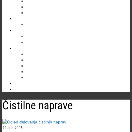
Gregor Žiberna
Društveni prostori
Kontakt
EKOLOGIJA
Varstvo jam
TURIZEM
Divaška jama
Bogastvo Krasa in Brkinov
RAZISKOVANJA
Jama v Bukovniku
Brezno treh generacij (B3G)
Kačna jama
Škocjanske jame
Ostale jame
NOVICE
Čistilne naprave
29
Jun 2006