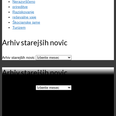
Nerazvrščeno
prireditve
Raziskovanje
reševalne vaje
Škocjanske jame
Turizem
Arhiv starejših novic
Arhiv starejših novic
Arhiv starejših novic
Arhiv starejših novic
Kategorije