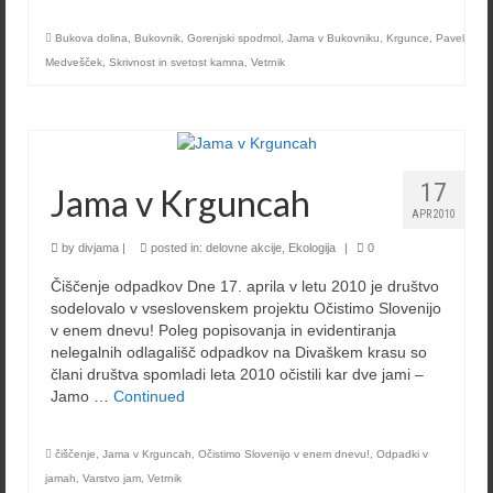
Bukova dolina
,
Bukovnik
,
Gorenjski spodmol
,
Jama v Bukovniku
,
Krgunce
,
Pavel
Medvešček
,
Skrivnost in svetost kamna
,
Vetrnik
17
Jama v Krguncah
APR 2010
by
divjama
|
posted in:
delovne akcije
,
Ekologija
|
0
Čiščenje odpadkov Dne 17. aprila v letu 2010 je društvo
sodelovalo v vseslovenskem projektu Očistimo Slovenijo
v enem dnevu! Poleg popisovanja in evidentiranja
nelegalnih odlagališč odpadkov na Divaškem krasu so
člani društva spomladi leta 2010 očistili kar dve jami –
Jamo …
Continued
čiščenje
,
Jama v Krguncah
,
Očistimo Slovenijo v enem dnevu!
,
Odpadki v
jamah
,
Varstvo jam
,
Vetrnik