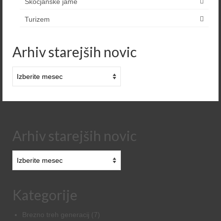
Škocjanske jame
Turizem
Arhiv starejših novic
Arhiv
starejših
novic
Arhiv starejših novic
Arhiv
starejših
novic
Kategorije
Brezno treh generacij
(7)