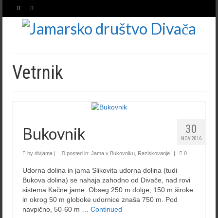
Vetrnik
30
Bukovnik
NOV 2016
by
divjama
|
posted in:
Jama v Bukovniku
,
Raziskovanje
|
0
Udorna dolina in jama Slikovita udorna dolina (tudi
Bukova dolina) se nahaja zahodno od Divače, nad rovi
sistema Kačne jame. Obseg 250 m dolge, 150 m široke
in okrog 50 m globoke udornice znaša 750 m. Pod
navpično, 50-60 m …
Continued