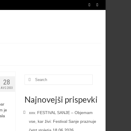
IJA
TURIZEM
RAZISKOVANJA
NOVICE
Search
28
for:
AVG 2003
Najnovejši prispevki
par
m je
xxv. FESTIVAL SANJE – Objemam
ala
vse, kar živi: Festival Sanje praznuje
četrt stoletja
18.06.2026