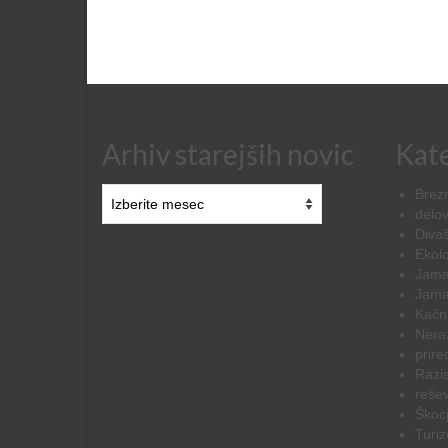
Arhiv starejših novic
Kate
Arhiv
Brezn
starejših
delov
novic
Diva
Ekolo
Jama
Jama
Kačn
Nera
prire
Razi
rešev
Škoc
Turi