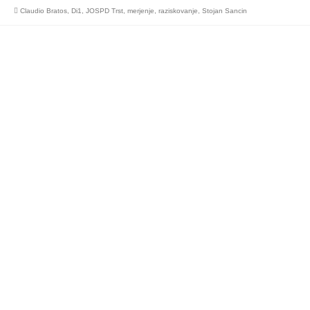
Claudio Bratos
,
Di1
,
JOSPD Trst
,
merjenje
,
raziskovanje
,
Stojan Sancin