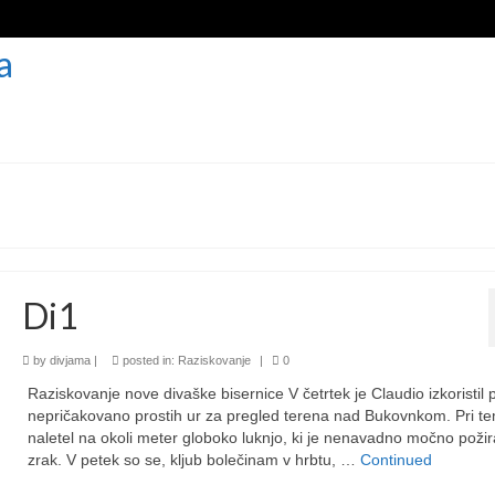
DOMOV
O DRUŠTVU
EKOLOG
Di1
by
divjama
|
posted in:
Raziskovanje
|
0
Raziskovanje nove divaške bisernice V četrtek je Claudio izkoristil 
nepričakovano prostih ur za pregled terena nad Bukovnkom. Pri te
naletel na okoli meter globoko luknjo, ki je nenavadno močno požir
zrak. V petek so se, kljub bolečinam v hrbtu, …
Continued