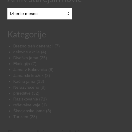
Arhiv
starejših
novic
Kategorije
Brezno treh generacij
(7)
delovne akcije
(4)
Divaška jama
(25)
Ekologija
(7)
Jama v Bukovniku
(8)
Jamarski krožek
(2)
Kačna jama
(13)
Nerazvrščeno
(9)
prireditve
(32)
Raziskovanje
(71)
reševalne vaje
(1)
Škocjanske jame
(8)
Turizem
(28)