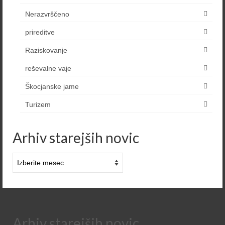
Nerazvrščeno
prireditve
Raziskovanje
reševalne vaje
Škocjanske jame
Turizem
Arhiv starejših novic
Arhiv
starejših
novic
Arhiv starejših novic