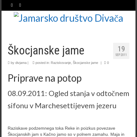
Škocjanske jame
19
SEP 2011
by
divjama
|
posted in:
Raziskovanje
,
Škocjanske jame
|
0
Priprave na potop
08.09.2011: Ogled stanja v odtočnem
sifonu v Marchesettijevem jezeru
Raziskave podzemnega toka Reke in poizkus povezave
Škocjanskih jam s Kačno jamo so v polnem zamahu. Maja in