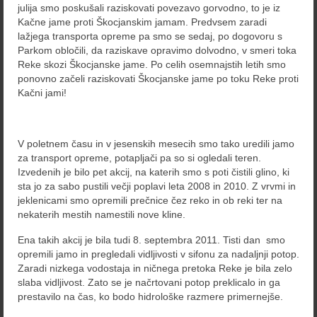
julija smo poskušali raziskovati povezavo gorvodno, to je iz
Kačne jame proti Škocjanskim jamam. Predvsem zaradi
lažjega transporta opreme pa smo se sedaj, po dogovoru s
Parkom obločili, da raziskave opravimo dolvodno, v smeri toka
Reke skozi Škocjanske jame. Po celih osemnajstih letih smo
ponovno začeli raziskovati Škocjanske jame po toku Reke proti
Kačni jami!
V poletnem času in v jesenskih mesecih smo tako uredili jamo
za transport opreme, potapljači pa so si ogledali teren.
Izvedenih je bilo pet akcij, na katerih smo s poti čistili glino, ki
sta jo za sabo pustili večji poplavi leta 2008 in 2010. Z vrvmi in
jeklenicami smo opremili prečnice čez reko in ob reki ter na
nekaterih mestih namestili nove kline.
Ena takih akcij je bila tudi 8. septembra 2011. Tisti dan smo
opremili jamo in pregledali vidljivosti v sifonu za nadaljnji potop.
Zaradi nizkega vodostaja in ničnega pretoka Reke je bila zelo
slaba vidljivost. Zato se je načrtovani potop preklicalo in ga
prestavilo na čas, ko bodo hidrološke razmere primernejše.