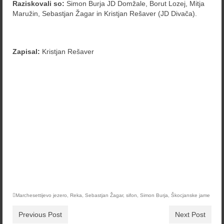
Raziskovali so:
Simon Burja JD Domžale, Borut Lozej, Mitja
Maružin, Sebastjan Žagar in Kristjan Rešaver (JD Divača).
Zapisal:
Kristjan Rešaver
Marchesettijevo jezero
,
Reka
,
Sebastjan Žagar
,
sifon
,
Simon Burja
,
Škocjanske jame
Previous Post
Next Post