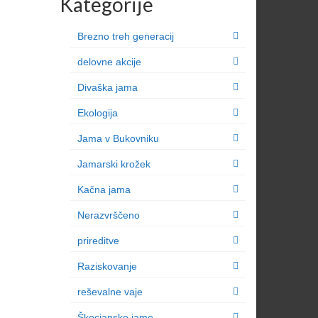
Kategorije
Brezno treh generacij
delovne akcije
Divaška jama
Ekologija
Jama v Bukovniku
Jamarski krožek
Kačna jama
Nerazvrščeno
prireditve
Raziskovanje
reševalne vaje
Škocjanske jame