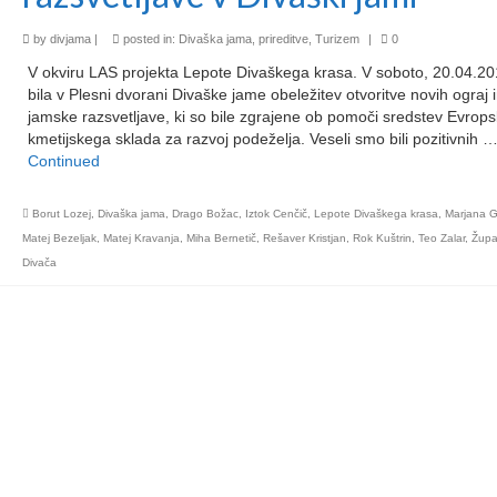
by
divjama
|
posted in:
Divaška jama
,
prireditve
,
Turizem
|
0
V okviru LAS projekta Lepote Divaškega krasa. V soboto, 20.04.20
bila v Plesni dvorani Divaške jame obeležitev otvoritve novih ograj 
jamske razsvetljave, ki so bile zgrajene ob pomoči sredstev Evrop
kmetijskega sklada za razvoj podeželja. Veseli smo bili pozitivnih 
Continued
Borut Lozej
,
Divaška jama
,
Drago Božac
,
Iztok Cenčič
,
Lepote Divaškega krasa
,
Marjana 
Matej Bezeljak
,
Matej Kravanja
,
Miha Bernetič
,
Rešaver Kristjan
,
Rok Kuštrin
,
Teo Zalar
,
Župa
Divača