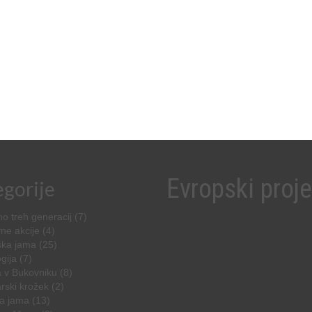
Evropski proje
gorije
o treh generacij
(7)
ne akcije
(4)
ška jama
(25)
gija
(7)
 v Bukovniku
(8)
rski krožek
(2)
a jama
(13)