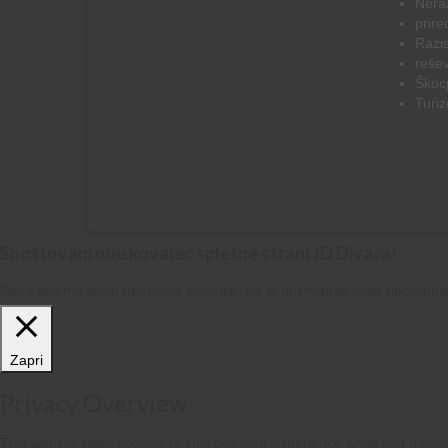
Nera
prire
Razi
rešev
Škoc
Turi
Spoštovani obiskovalec spletne strani JD Divača!
Naša spletna stran uporablja piškotke, da bi optimizirali vašo uporabni
Zapri
Privacy Overview
This website uses cookies to improve your experience while you naviga