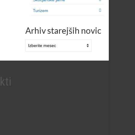
Turizem
Arhiv starejših novic
Arhiv
starejših
novic
kti