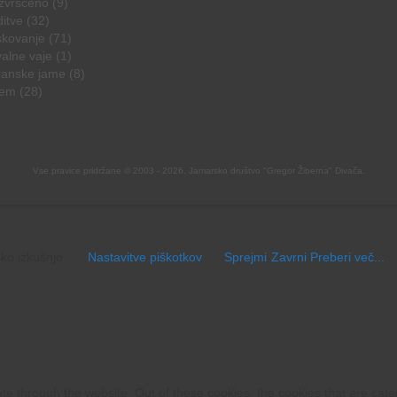
zvrščeno
(9)
ditve
(32)
skovanje
(71)
alne vaje
(1)
janske jame
(8)
zem
(28)
Vse pravice pridržane © 2003 - 2026. Jamarsko društvo "Gregor Žiberna" Divača.
ško izkušnjo.
Nastavitve piškotkov
Sprejmi
Zavrni
Preberi več...
te through the website. Out of these cookies, the cookies that are cat