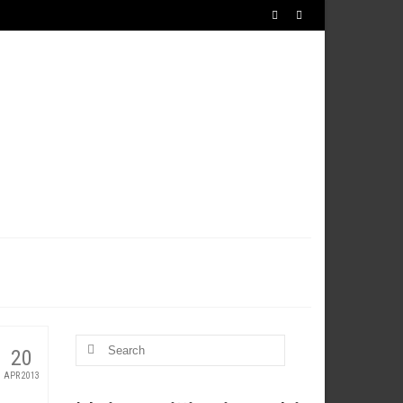
IJA
TURIZEM
RAZISKOVANJA
NOVICE
Search
20
for:
APR 2013