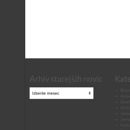
Arhiv starejših novic
Kate
Arhiv
Brezn
starejših
delov
novic
Diva
Ekolo
Jama
Jama
Kačn