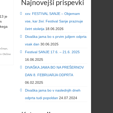
Najnovejši prispevki
xxv. FESTIVAL SANJE – Objemam
13 je
vse, kar živi: Festival Sanje praznuje
in
skega
četrt stoletja
18.06.2026
…
Divaška jama bo s prvim julijem odprta
vsak dan
30.06.2025
Grčman
,
Festival SANJE 17.6. – 21.6. 2025
n Občine
16.06.2025
DIVAŠKA JAMA BO NA PREŠERNOV
DAN 8. FEBRUARJA ODPRTA
06.02.2025
Divaška jama bo v naslednjih dneh
odprta tudi popoldan
24.07.2024