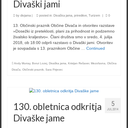
Divaški jami
by
divjama
|
posted in:
Divaška jama
,
prireditve
,
Turizem
|
0
13. Občinski praznik Občine Divača in otvoritev razstave
»Dosežki iz preteklosti, plani za prihodnost in podzemno
živalsko kraljestvo«. Člani društva smo v sredo, 4. julija
2018, ob 18:00 odprli razstavo o Divaški jami. Otvoritev
je sovpadala s 13. praznikom Občine …
Continued
Andy Murray
,
Borut Lozej
,
Divaška jama
,
Kristjan Rešaver
,
Mezofavna
,
Občina
Divača
,
Občinski praznik
,
Sara Pirjevec
5
130. obletnica odkritja
JUL 2014
Divaške jame