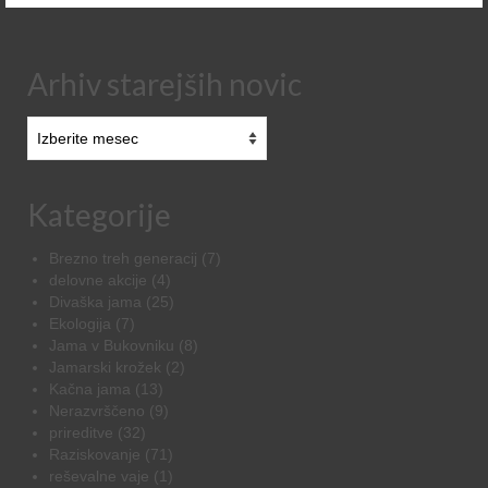
Arhiv starejših novic
Arhiv
starejših
novic
Kategorije
Brezno treh generacij
(7)
delovne akcije
(4)
Divaška jama
(25)
Ekologija
(7)
Jama v Bukovniku
(8)
Jamarski krožek
(2)
Kačna jama
(13)
Nerazvrščeno
(9)
prireditve
(32)
Raziskovanje
(71)
reševalne vaje
(1)