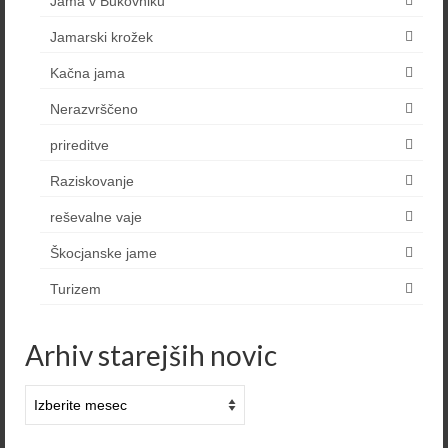
Jama v Bukovniku
Jamarski krožek
Kačna jama
Nerazvrščeno
prireditve
Raziskovanje
reševalne vaje
Škocjanske jame
Turizem
Arhiv starejših novic
Arhiv
starejših
novic