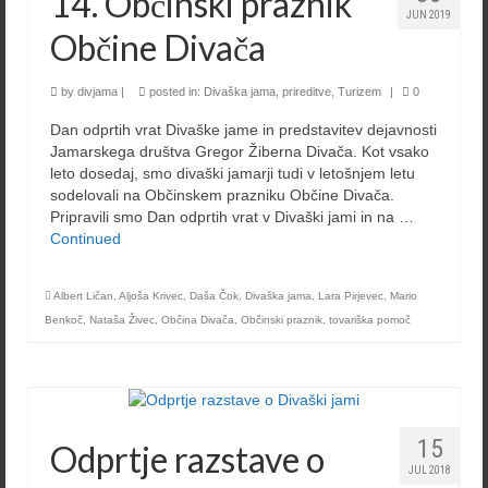
14. Občinski praznik
JUN 2019
Občine Divača
by
divjama
|
posted in:
Divaška jama
,
prireditve
,
Turizem
|
0
Dan odprtih vrat Divaške jame in predstavitev dejavnosti
Jamarskega društva Gregor Žiberna Divača. Kot vsako
leto dosedaj, smo divaški jamarji tudi v letošnjem letu
sodelovali na Občinskem prazniku Občine Divača.
Pripravili smo Dan odprtih vrat v Divaški jami in na …
Continued
Albert Ličan
,
Aljoša Krivec
,
Daša Čok
,
Divaška jama
,
Lara Pirjevec
,
Mario
Benkoč
,
Nataša Živec
,
Občina Divača
,
Občinski praznik
,
tovariška pomoč
15
Odprtje razstave o
JUL 2018