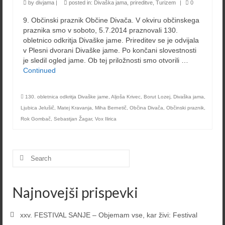
by
divjama
|
posted in:
Divaška jama
,
prireditve
,
Turizem
|
0
9. Občinski praznik Občine Divača. V okviru občinskega
praznika smo v soboto, 5.7.2014 praznovali 130.
obletnico odkritja Divaške jame. Prireditev se je odvijala
v Plesni dvorani Divaške jame. Po končani slovestnosti
je sledil ogled jame. Ob tej priložnosti smo otvorili …
Continued
130. obletnica odkritja Divaške jame
,
Aljoša Krivec
,
Borut Lozej
,
Divaška jama
,
Ljubica Jelušič
,
Matej Kravanja
,
Miha Bernetič
,
Občina Divača
,
Občinski praznik
,
Rok Gombač
,
Sebastjan Žagar
,
Vox Ilirica
Search
for:
Najnovejši prispevki
xxv. FESTIVAL SANJE – Objemam vse, kar živi: Festival