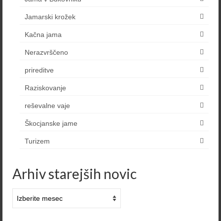
Jamarski krožek
Kačna jama
Nerazvrščeno
prireditve
Raziskovanje
reševalne vaje
Škocjanske jame
Turizem
Arhiv starejših novic
Arhiv
starejših
novic