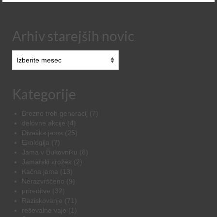
Arhiv starejših novic
Arhiv
starejših
novic
Kategorije
Brezno treh generacij
(7)
delovne akcije
(4)
Divaška jama
(25)
Ekologija
(7)
Jama v Bukovniku
(8)
Jamarski krožek
(2)
Kačna jama
(13)
Nerazvrščeno
(9)
prireditve
(32)
Raziskovanje
(71)
reševalne vaje
(1)