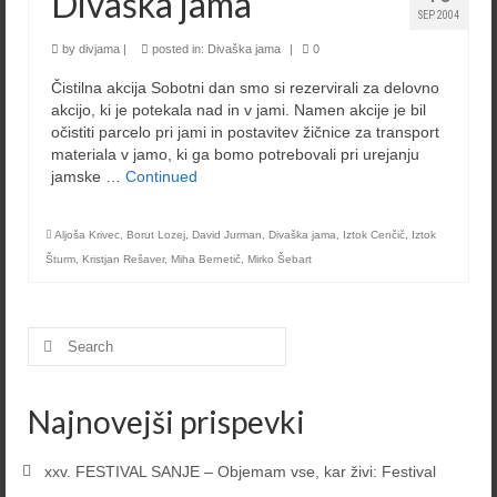
Divaška jama
SEP 2004
by
divjama
|
posted in:
Divaška jama
|
0
Čistilna akcija Sobotni dan smo si rezervirali za delovno
akcijo, ki je potekala nad in v jami. Namen akcije je bil
očistiti parcelo pri jami in postavitev žičnice za transport
materiala v jamo, ki ga bomo potrebovali pri urejanju
jamske …
Continued
Aljoša Krivec
,
Borut Lozej
,
David Jurman
,
Divaška jama
,
Iztok Cenčič
,
Iztok
Šturm
,
Kristjan Rešaver
,
Miha Bernetič
,
Mirko Šebart
Search
for:
Najnovejši prispevki
xxv. FESTIVAL SANJE – Objemam vse, kar živi: Festival