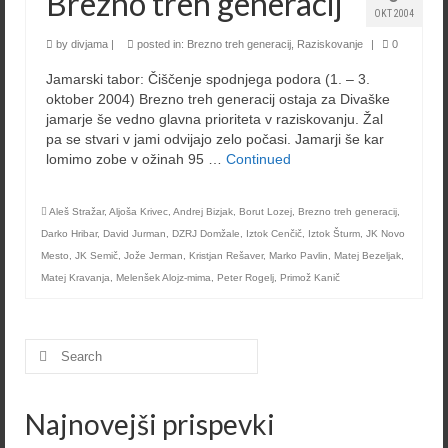
Brezno treh generacij
OKT 2004
by
divjama
|
posted in:
Brezno treh generacij
,
Raziskovanje
|
0
Jamarski tabor: Čiščenje spodnjega podora (1. – 3.
oktober 2004) Brezno treh generacij ostaja za Divaške
jamarje še vedno glavna prioriteta v raziskovanju. Žal
pa se stvari v jami odvijajo zelo počasi. Jamarji še kar
lomimo zobe v ožinah 95 …
Continued
Aleš Stražar
,
Aljoša Krivec
,
Andrej Bizjak
,
Borut Lozej
,
Brezno treh generacij
,
Darko Hribar
,
David Jurman
,
DZRJ Domžale
,
Iztok Cenčič
,
Iztok Šturm
,
JK Novo
Mesto
,
JK Semič
,
Jože Jerman
,
Kristjan Rešaver
,
Marko Pavlin
,
Matej Bezeljak
,
Matej Kravanja
,
Melenšek Alojz-mima
,
Peter Rogelj
,
Primož Kanič
Search
for:
Najnovejši prispevki