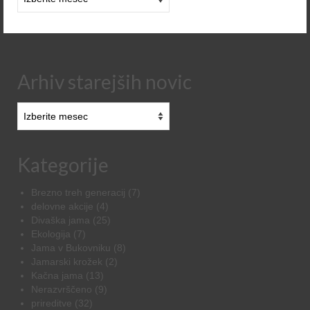
starejših
novic
Arhiv starejših novic
Arhiv
starejših
novic
Kategorije
Brezno treh generacij
(7)
delovne akcije
(4)
Divaška jama
(25)
Ekologija
(7)
Jama v Bukovniku
(8)
Jamarski krožek
(2)
Kačna jama
(13)
Nerazvrščeno
(9)
prireditve
(32)