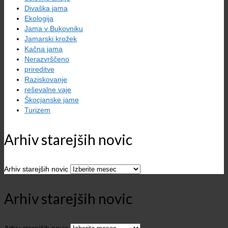
Divaška jama
Ekologija
Jama v Bukovniku
Jamarski krožek
Kačna jama
Nerazvrščeno
prireditve
Raziskovanje
reševalne vaje
Škocjanske jame
Turizem
Arhiv starejših novic
Arhiv starejših novic
Arhiv starejših novic