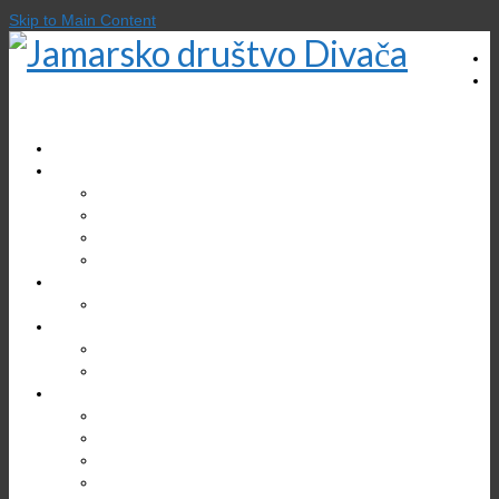
Skip to Main Content
DOMOV
O DRUŠTVU
Zgodovina društva
Gregor Žiberna
Društveni prostori
Kontakt
EKOLOGIJA
Varstvo jam
TURIZEM
Divaška jama
Bogastvo Krasa in Brkinov
RAZISKOVANJA
Jama v Bukovniku
Brezno treh generacij (B3G)
Kačna jama
Škocjanske jame