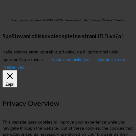
Vse pravice pridržane © 2003 - 2026. Jamarsko društvo "Gregor Žiberna" Divača.
Spoštovani obiskovalec spletne strani JD Divača!
Naša spletna stran uporablja piškotke, da bi optimizirali vašo
uporabniško izkušnjo.
Nastavitve piškotkov
Sprejmi
Zavrni
Preberi več...
Zapri
Privacy Overview
This website uses cookies to improve your experience while you
navigate through the website. Out of these cookies, the cookies that
are categorized as necessary are stored on your browser as they