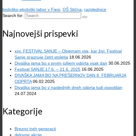
biološko-ekološki tabor v Fiesi
,
OŠ Stična
,
razglednice
Search for:
Najnovejši prispevki
xxv. FESTIVAL SANJE – Objemam vse, kar živi: Festival
Sanje praznuje četrt stoletja
18.06.2026
Divaška jama bo s prvim julijem odprta vsak dan
30.06.2025
Festival SANJE 17.6. – 21.6. 2025
16.06.2025
DIVAŠKA JAMA BO NA PREŠERNOV DAN 8. FEBRUARJA
ODPRTA
06.02.2025
Divaška jama bo v naslednjih dneh odprta tudi popoldan
24.07.2024
Kategorije
Brezno treh generacij
delovne akcije