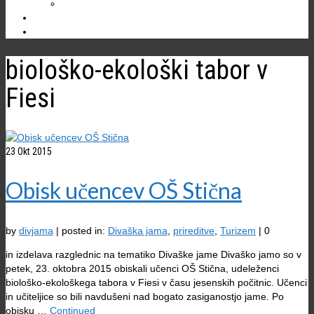
Ostale jame
NOVICE
biološko-ekološki tabor v
Fiesi
23
Okt 2015
Obisk učencev OŠ Stična
by
divjama
|
posted in:
Divaška jama
,
prireditve
,
Turizem
|
0
in izdelava razglednic na tematiko Divaške jame Divaško jamo so v
petek, 23. oktobra 2015 obiskali učenci OŠ Stična, udeleženci
biološko-ekološkega tabora v Fiesi v času jesenskih počitnic. Učenci
in učiteljice so bili navdušeni nad bogato zasiganostjo jame. Po
obisku …
Continued