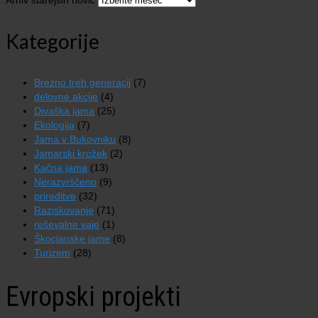
Arhiv starejših novic
Kategorije
Brezno treh generacij
(7)
delovne akcije
(4)
Divaška jama
(25)
Ekologija
(7)
Jama v Bukovniku
(8)
Jamarski krožek
(2)
Kačna jama
(13)
Nerazvrščeno
(9)
prireditve
(32)
Raziskovanje
(71)
reševalne vaje
(1)
Škocjanske jame
(8)
Turizem
(28)
Evropski projekti