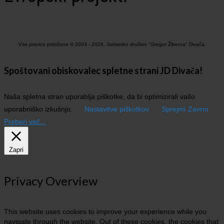
Vse pravice pridržane © 2003 - 2026. Jamarsko društvo "Gregor Žiberna" Divača.
Spoštovani obiskovalec spletne strani JD Divača!
Naša spletna stran uporablja piškotke, da bi optimizirali vašo
uporabniško izkušnjo.
Nastavitve piškotkov
Sprejmi
Zavrni
Preberi več...
Zapri
Privacy Overview
This website uses cookies to improve your experience while you
navigate through the website. Out of these cookies, the cookies that