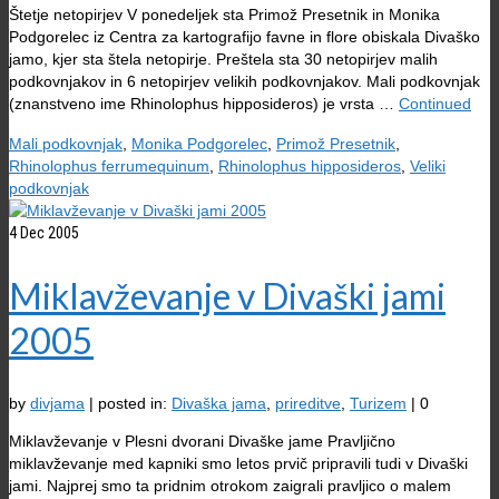
Štetje netopirjev V ponedeljek sta Primož Presetnik in Monika
Podgorelec iz Centra za kartografijo favne in flore obiskala Divaško
jamo, kjer sta štela netopirje. Preštela sta 30 netopirjev malih
podkovnjakov in 6 netopirjev velikih podkovnjakov. Mali podkovnjak
(znanstveno ime Rhinolophus hipposideros) je vrsta …
Continued
Mali podkovnjak
,
Monika Podgorelec
,
Primož Presetnik
,
Rhinolophus ferrumequinum
,
Rhinolophus hipposideros
,
Veliki
podkovnjak
4
Dec 2005
Miklavževanje v Divaški jami
2005
by
divjama
|
posted in:
Divaška jama
,
prireditve
,
Turizem
|
0
Miklavževanje v Plesni dvorani Divaške jame Pravljično
miklavževanje med kapniki smo letos prvič pripravili tudi v Divaški
jami. Najprej smo ta pridnim otrokom zaigrali pravljico o malem