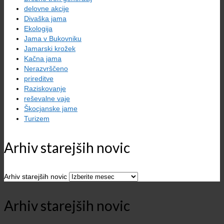
delovne akcije
Divaška jama
Ekologija
Jama v Bukovniku
Jamarski krožek
Kačna jama
Nerazvrščeno
prireditve
Raziskovanje
reševalne vaje
Škocjanske jame
Turizem
Arhiv starejših novic
Arhiv starejših novic
Arhiv starejših novic