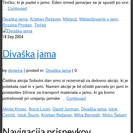
Tinčku, ki je padel v jamo. Eden izmed jamarjev se je spustil po vrvi
…
Continued
Divaška jama
,
Kristjan Rešaver
,
Miklavž
,
Miklavževanje v jami
,
Rozana Prodan
,
Tinček
18
Sep 2004
Divaška jama
by
divjama
|
posted in:
Divaška jama
|
0
Čistilna akcija Sobotni dan smo si rezervirali za delovno akcijo, ki je
potekala nad in v jami. Namen akcije je bil očistiti parcelo pri jami in
postavitev žičnice za transport materiala v jamo, ki ga bomo
potrebovali pri urejanju jamske …
Continued
Aljoša Krivec
,
Borut Lozej
,
David Jurman
,
Divaška jama
,
Iztok
Cenčič
,
Iztok Šturm
,
Kristjan Rešaver
,
Miha Bernetič
,
Mirko Šebart
Navigacija prispevkov