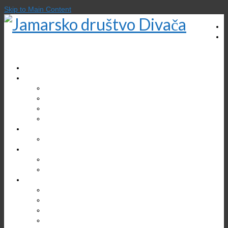
Skip to Main Content
DOMOV
O DRUŠTVU
Zgodovina društva
Gregor Žiberna
Društveni prostori
Kontakt
EKOLOGIJA
Varstvo jam
TURIZEM
Divaška jama
Bogastvo Krasa in Brkinov
RAZISKOVANJA
Jama v Bukovniku
Brezno treh generacij (B3G)
Kačna jama
Škocjanske jame