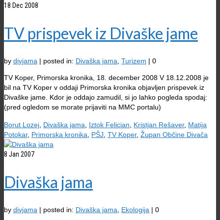
18
Dec 2008
TV prispevek iz Divaške jame
by
divjama
|
posted in:
Divaška jama
,
Turizem
|
0
TV Koper, Primorska kronika, 18. december 2008 V 18.12.2008 je
bil na TV Koper v oddaji Primorska kronika objavljen prispevek iz
Divaške jame. Kdor je oddajo zamudil, si jo lahko pogleda spodaj:
(pred ogledom se morate prijaviti na MMC portalu)
Borut Lozej
,
Divaška jama
,
Iztok Felician
,
Kristjan Rešaver
,
Matija
Potokar
,
Primorska kronika
,
PŠJ
,
TV Koper
,
Župan Občine Divača
8
Jan 2007
Divaška jama
by
divjama
|
posted in:
Divaška jama
,
Ekologija
|
0