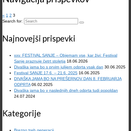
«
1
2
3
Search for:
Najnovejši prispevki
xxv. FESTIVAL SANJE – Objemam vse, kar živi: Festival
Sanje praznuje četrt stoletja
18.06.2026
Divaška jama bo s prvim julijem odprta vsak dan
30.06.2025
Festival SANJE 17.6. – 21.6. 2025
16.06.2025
DIVAŠKA JAMA BO NA PREŠERNOV DAN 8. FEBRUARJA
ODPRTA
06.02.2025
Divaška jama bo v naslednjih dneh odprta tudi popoldan
24.07.2024
Kategorije
Brezno treh generacij