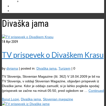
Ostale jame
NOVICE
Divaška jama
18
Apr 2009
TV prispevek o Divaškem Krasu
by
divjama
|
posted in:
Divaška jama
,
Turizem
|
0
TV Slovenija, Slovenian Magazine (št. 362) V 18.04.2009 je bil na
TV Slovenija, v oddaji Slovenian Magazine, objavljen prispevek iz
Divaške jame. Kdor je oddajo zamudil, si jo lahko pogleda spodaj:
(prispevek se začne na minuti 05:50, pred ogledom se …
Continued
Borut Lozej
,
Divaška jama
,
Slovenian magazine