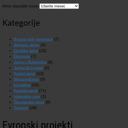
Arhiv starejših novic
Kategorije
Brezno treh generacij
(7)
delovne akcije
(4)
Divaška jama
(25)
Ekologija
(7)
Jama v Bukovniku
(8)
Jamarski krožek
(2)
Kačna jama
(13)
Nerazvrščeno
(9)
prireditve
(32)
Raziskovanje
(71)
reševalne vaje
(1)
Škocjanske jame
(8)
Turizem
(28)
Evropski projekti