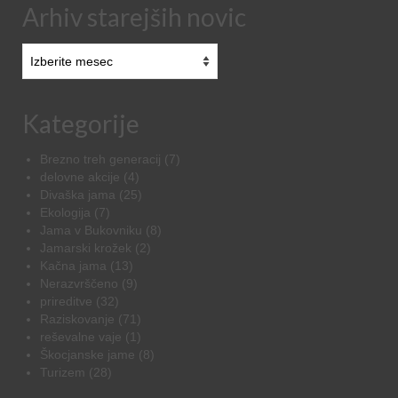
Arhiv starejših novic
Arhiv
starejših
novic
Kategorije
Brezno treh generacij
(7)
delovne akcije
(4)
Divaška jama
(25)
Ekologija
(7)
Jama v Bukovniku
(8)
Jamarski krožek
(2)
Kačna jama
(13)
Nerazvrščeno
(9)
prireditve
(32)
Raziskovanje
(71)
reševalne vaje
(1)
Škocjanske jame
(8)
Turizem
(28)