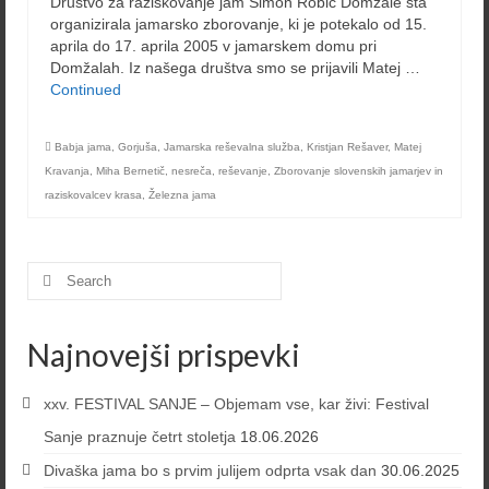
Društvo za raziskovanje jam Simon Robič Domžale sta
organizirala jamarsko zborovanje, ki je potekalo od 15.
aprila do 17. aprila 2005 v jamarskem domu pri
Domžalah. Iz našega društva smo se prijavili Matej …
Continued
Babja jama
,
Gorjuša
,
Jamarska reševalna služba
,
Kristjan Rešaver
,
Matej
Kravanja
,
Miha Bernetič
,
nesreča
,
reševanje
,
Zborovanje slovenskih jamarjev in
raziskovalcev krasa
,
Železna jama
Search
for:
Najnovejši prispevki
xxv. FESTIVAL SANJE – Objemam vse, kar živi: Festival
Sanje praznuje četrt stoletja
18.06.2026
Divaška jama bo s prvim julijem odprta vsak dan
30.06.2025