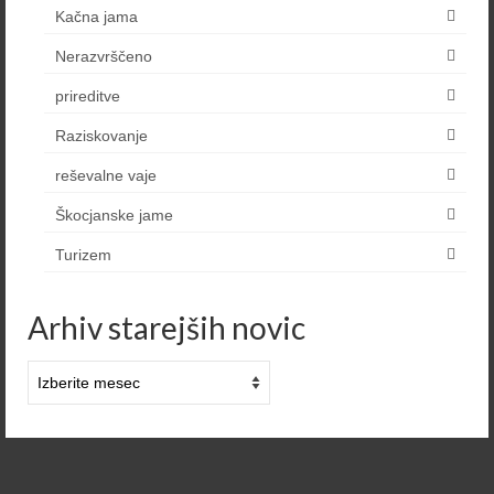
Kačna jama
Nerazvrščeno
prireditve
Raziskovanje
reševalne vaje
Škocjanske jame
Turizem
Arhiv starejših novic
Arhiv
starejših
novic