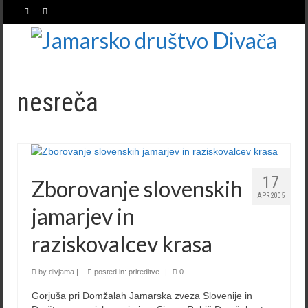
nesreča
17
Zborovanje slovenskih
APR 2005
jamarjev in
raziskovalcev krasa
by
divjama
|
posted in:
prireditve
|
0
Gorjuša pri Domžalah Jamarska zveza Slovenije in